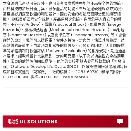
本身須強化產品可靠度外，也可參考國際標準中對於產品安全性的規範。
由於科技的發展日新月異，很多產品的功能不單只透過硬體線路來實現，
甚至還必須搭配軟體的輔助設計，因此安全的考量層面即需更加縝密細
緻。 參照目前國際安全規範，產品易發之危險，進而危害人身安全的種
類，不外乎起火 (Fire)、電擊 (Electrical Shock)、能量危害 (Energy
Hazards)、機械和熱危害 (Mechanical and Heat Hazards)、輻射危
害 (Radiation Hazards) 以及化學危害 (Chemical Hazards) 等。 針對
硬體的設計，我們可以透過電子零件的特性、壽命等，估算其可靠度；然
而軟體的設計中，由於涵蓋相當多的變數及不可預期的因數，因此國際標
準開始陸續制訂軟體評估 (Software Evaluation) 的相應規範，期透過基
本要求，讓軟體設計也能達到一定的可靠度。以下為以功能性安全為適用
性，常見的軟體評估國際標準 – 他們的審核重點皆著重於軟體的「開發流
程」(Software Develop Life Cycle, SDLC)，以確認整個研發過程到每個
環節皆確實達到「說寫做」一致的精神： • IEC/UL 60730-1標準的附錄
H.11.12 • UL 1998 標準 • IEC 60335...
read more
聯絡 UL SOLUTIONS