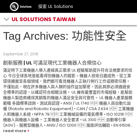
探索 UL Solutions
UL SOLUTIONS TAIWAN
Tag Archives: 功能性安全
September 27, 2018
創新服務 | UL 可滿足現代工業機器人合規信心
滿足時下工業機器人導入產線真正需求 UL 經驗幫助提升符合法規要求的信
心 今日全球各地皆能看得到機器人的蹤影。機器人技術日趨成熟，從工業
環境擴展至各個領域，我們都可看見機器人正執行例行工作或精密任務。
不僅如此，現在許多機器人與人類的協作益加緊密，因此其即必須通過安
全標準的認證，以確認符合相關法規。 UL 擁有最豐富的市場經驗，能幫助
機器人製造商確保其銷售的機器人滿足安全與可靠性。 UL 機器人產業服務
範疇 多國標準諮詢、測試與認證 • ANSI / UL 1740  機器人與自動化設
備 (Robots and Robotic Equipment) • CAN / CSA Z434  工業機器
人和機器人系統 • NFPA 79  工業機械設備的電氣標準 • ISO 10218 
機器人與機器人設備 – 工業機器人安全要求 • UL 3100  自動導引車
(AGV)、服務型機器人 • ANSI / ISO 12100  風險評估輔助 • EN 61508...
read more