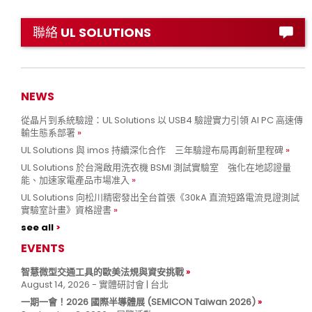
聯絡 UL SOLUTIONS
NEWS
從晶片到系統驗證：UL Solutions 以 USB4 驗證實力引領 AI PC 高速傳
輸生態系部署
UL Solutions 與 imos 持續深化合作 三年驗證布局再創新里程碑
UL Solutions 於台灣啟用洗衣機 BSMI 測試實驗室 強化在地認證量
能、加速家電產品市場准入
UL Solutions 向松川精密發出全台首張《30kA 直流短路電流見證測試
實驗室計畫》資格證書
see all
EVENTS
智慧微型交通工具的歐美法規與資安挑戰
August 14, 2026 - 實體研討會 | 台北
一期一會！2026 國際半導體展 (SEMICON Taiwan 2026)