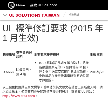
探索 UL Solutions
UL SOLUTIONS TAIWAN
標準更新
UL 標準修訂要求 (2015 年
1 月生效)
標準名稱與
標準編號
主要要求變更概述
生效日期
說明
15.2 (驅動器)長期支撐力測試：將樣
品數量由原先的 32 個降低為 10 個。
防煙閘門，
經 6 個月送電支撐閘門開啟狀態後，
UL555S
2015/1/25
第 4 版
全數樣品在斷電後需復歸到原始位置
才算通過。
以上變更摘要譯自原文標準，若中譯與英文原文在語意上有所出入時，請
以原文爲主。如需查詢更多關於標準變更的訊息，請瀏覽 UL 網站：
http://www.ifr.ul.com
。