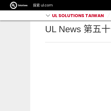
探索 ul.com
UL SOLUTIONS TAIWAN
UL News 第五十