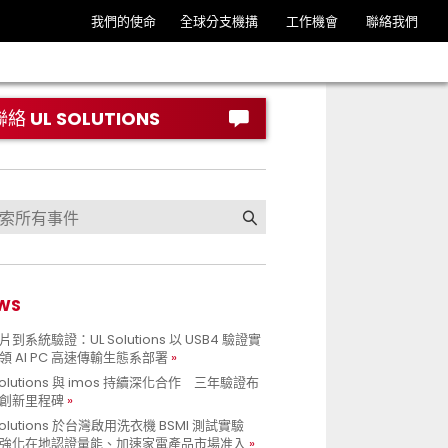
我們的使命
全球分支機搆
工作機會
聯絡我們
聯絡 UL SOLUTIONS
WS
到系統驗證：UL Solutions 以 USB4 驗證實
領 AI PC 高速傳輸生態系部署
Solutions 與 imos 持續深化合作 三年驗證布
創新里程碑
Solutions 於台灣啟用洗衣機 BSMI 測試實驗
強化在地認證量能、加速家電產品市場准入