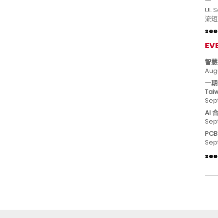
UL
流短
see 
EV
智慧
Aug
一期
Tai
Sep
AI
Sep
PC
Sep
see 