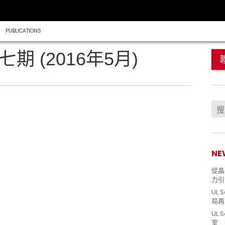
PUBLICATIONS
七期 (2016年5月)
NE
從晶片
力引
UL 
局再
UL 
室 