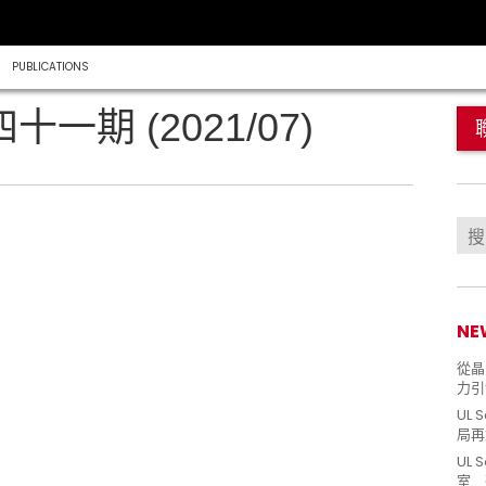
PUBLICATIONS
四十一期 (2021/07)
NE
從晶片
力引
UL 
局再
UL 
室 