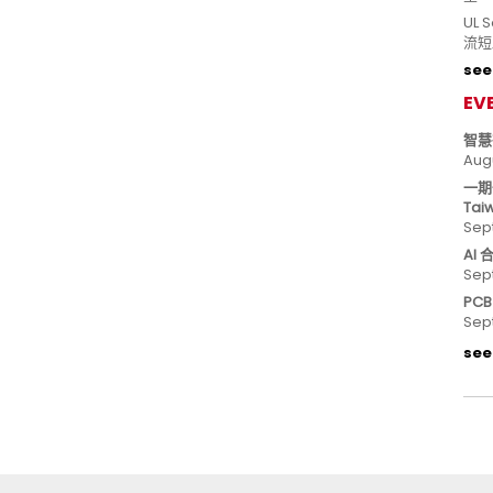
UL
流短
see 
EV
智慧
Aug
一期
Tai
Sep
AI
Sep
PC
Sep
see 