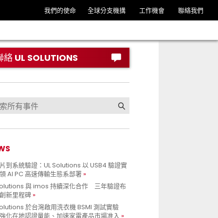
我們的使命
全球分支機搆
工作機會
聯絡我們
聯絡 UL SOLUTIONS
WS
到系統驗證：UL Solutions 以 USB4 驗證實
領 AI PC 高速傳輸生態系部署
Solutions 與 imos 持續深化合作 三年驗證布
創新里程碑
Solutions 於台灣啟用洗衣機 BSMI 測試實驗
強化在地認證量能、加速家電產品市場准入