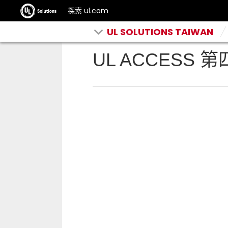
探索 ul.com
UL SOLUTIONS TAIWAN
UL ACCESS 第