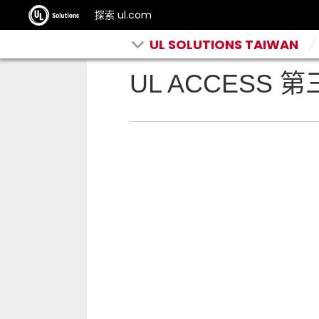
探索 ul.com
UL SOLUTIONS TAIWAN
UL ACCESS 第