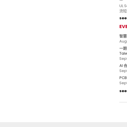
UL
流短
see 
EV
智慧
Aug
一期
Tai
Sep
AI
Sep
PC
Sep
see 