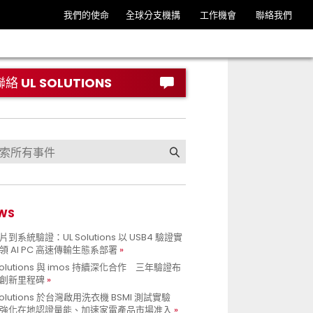
我們的使命
全球分支機搆
工作機會
聯絡我們
聯絡 UL SOLUTIONS
WS
到系統驗證：UL Solutions 以 USB4 驗證實
領 AI PC 高速傳輸生態系部署
Solutions 與 imos 持續深化合作 三年驗證布
創新里程碑
Solutions 於台灣啟用洗衣機 BSMI 測試實驗
強化在地認證量能、加速家電產品市場准入