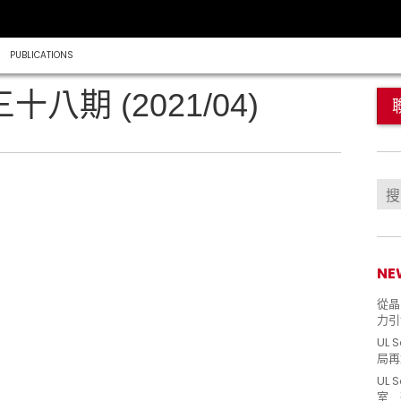
PUBLICATIONS
三十八期 (2021/04)
NE
從晶片
力引
UL 
局再
UL 
室 