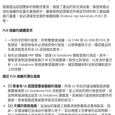
根據產品認證體系的規範性要求，通過了產品的型式測試後，製造商還必
須在後續的批量生產過程中，嚴格按照認證報告所規定的材料和工藝組織
進行量產，並必須接受定期的後續檢驗 (Follow-Up Services, FUS) 流
程。
FUS 檢驗的總體要求
一年四次的例行檢查：針對雙層儲油罐，UL 1746 和 UL 1316 的 FUS 流
程規定，製造商每年必須接受例行檢查，以現場審核方式，確認產品的
生產流程是否符合 UL 認證報告要求。
每年必須抽檢 FRP 樣板，透過 UL Solutions 實驗室進行測試。其中，
實驗室會對送測樣板進行 IR 紅外線圖譜一致性比對測試、以及含紗量分
析。UL Solutions 將透過專業圖譜分析，確認關鍵材料沒有結構和成分
上的改變。
違反 FUS 檢驗的潛在風險
(1)
將會有 UL 認證證書被撤銷的風險：
所有 UL 列名的儲油罐製造商都
應嚴格按照 UL Solutions FUS 流程要求，如上所述的例行檢查安排，並
及時將抽測樣品送至 UL Solutions 實驗室。若無執行或拒絕前述動作的
廠商，將會面臨證書被暫停甚至註銷的狀況。
(2)
天價的索賠風險：
加油站的基建工期要求相對嚴格且費用較高，因
此一旦儲油罐在加油站中被埋入地下，若出現施工完畢後的品質問題，