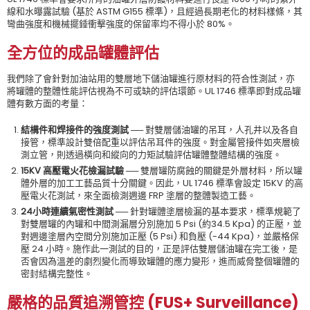
線和水曝露試驗 (基於 ASTM G155 標準)，且經過長期老化的材料樣條，其
彎曲強度和機械擺錘衝擊強度的保留率均不得小於 80%。
全方位的成品罐體評估
我們除了會針對加油站用的雙層地下儲油罐進行原材料的符合性測試，亦
將罐體的整體性能評估視為不可或缺的評估環節。UL 1746 標準即對成品罐
體有數方面的考量：
結構件和焊接件的強度測試 ──
對雙層儲油罐的吊耳，人孔井以及各自
接管，標準設計雙倍配重以評估吊耳件的強度。對金屬管接件如夾層檢
測立管，則透過橫向和縱向的力矩試驗評估罐體整體結構的強度。
15KV 高壓電火花檢漏試驗 ──
雙層罐防腐蝕的關鍵是外層材料，所以罐
體外層的加工工藝品質十分關鍵。因此，UL 1746 標準會設定 15KV 的高
壓電火花測試，來全面檢測週邊 FRP 塗層的整體製造工藝。
24小時連續氣密性測試
──
針對罐體塗層檢漏的基本要求，標準規範了
對雙層罐的內罐和中間測漏層分別施加 5 Psi (約34.5 Kpa) 的正壓，並
對週邊塗層內空間分別施加正壓 (5 Psi) 和負壓 (-44 Kpa)，並嚴格保
壓 24 小時。施作此一測試的目的，正是評估雙層儲油罐在完工後，是
否會因為溫差的劇烈變化而導致罐體的應力變形，進而威脅整個罐體的
密封結構完整性。
嚴格的品質追溯管控 (FUS+ Surveillance)