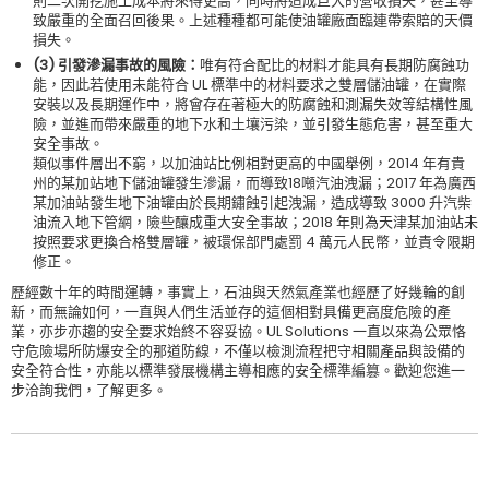
則二次開挖施工成本將來得更高，同時將造成巨大的營收損失，甚至導
致嚴重的全面召回後果。上述種種都可能使油罐廠面臨連帶索賠的天價
損失。
(3) 引發滲漏事故的風險：
唯有符合配比的材料才能具有長期防腐蝕功
能，因此若使用未能符合 UL 標準中的材料要求之雙層儲油罐，在實際
安裝以及長期運作中，將會存在著極大的防腐蝕和測漏失效等結構性風
險，並進而帶來嚴重的地下水和土壤污染，並引發生態危害，甚至重大
安全事故。
類似事件層出不窮，以加油站比例相對更高的中國舉例，2014 年有貴
州的某加站地下儲油罐發生滲漏，而導致18噸汽油洩漏；2017 年為廣西
某加油站發生地下油罐由於長期鏽蝕引起洩漏，造成導致 3000 升汽柴
油流入地下管網，險些釀成重大安全事故；2018 年則為天津某加油站未
按照要求更換合格雙層罐，被環保部門處罰 4 萬元人民幣，並責令限期
修正。
歷經數十年的時間運轉，事實上，石油與天然氣產業也經歷了好幾輪的創
新，而無論如何，一直與人們生活並存的這個相對具備更高度危險的產
業，亦步亦趨的安全要求始終不容妥協。UL Solutions 一直以來為公眾恪
守危險場所防爆安全的那道防線，不僅以檢測流程把守相關產品與設備的
安全符合性，亦能以標準發展機構主導相應的安全標準編篡。歡迎您進一
步洽詢我們，了解更多。