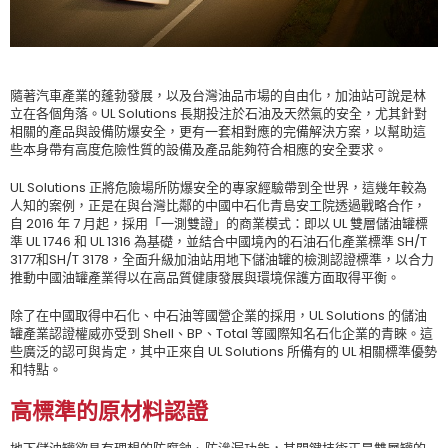
隨著汽車產業的蓬勃發展，以及台灣油品市場的自由化，加油站可說是林
立在各個角落。UL Solutions 長期投注於石油及天然氣的安全，尤其針對
相關的產品與設備防爆安全，更有一套相對應的完備解決方案，以幫助這
些本身帶有高度危險性質的設備及產品能夠符合相應的安全要求。
UL Solutions 正將危險場所防爆安全的專家經驗帶到全世界，這幾年較為
人知的案例，正是在與台灣比鄰的中國中石化青島安工院透過戰略合作，
自 2016 年 7 月起，採用「一測雙證」的商業模式：即以 UL 雙層儲油罐標
準 UL 1746 和 UL 1316 為基礎，並結合中國境內的石油石化產業標準 SH/T
3177和SH/T 3178，全面升級加油站用地下儲油罐的檢測認證標準，以合力
推動中國油罐產業得以在高品質健康發展與環境保護方面取得平衡。
除了在中國取得中石化、中石油等國營企業的採用，UL Solutions 的儲油
罐產業認證權威亦受到 Shell、BP、Total 等國際知名石化企業的青睞。這
些廣泛的認可與肯定，其中正來自 UL Solutions 所備有的 UL 相關標準優勢
和特點。
高標準的原材料認證