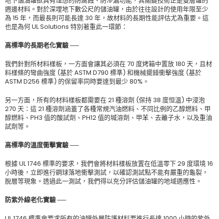
地下儲油罐欲具有理想的防腐蝕、防滲漏功能，其關鍵技術正是雙層罐的
週邊材料。對於深埋地下數公尺的儲油罐，由於往往設計的使用年限至少
為 15 年，而最長則可能長達 30 年，故材料的長期性能評估尤為重要。這
也是為何 UL Solutions 特別著重此一環節：
高標準的長期老化實驗 ──
我們針對所材料樣板，一方面會讓其必須在 70 度烤箱中置放 180 天，且材
料樣條的彎曲強度 (基於 ASTM D790 標準) 和機械擺錘衝擊強度 (基於
ASTM D256 標準) 的保留率同時要達到最少 80%。
另一方面，所有的材料樣板都需要在 21 種溶劑 (保持 38 度恒溫) 中浸泡
270 天：這 21 種溶劑涵蓋了各種常規汽油燃料、不同比例的乙醇燃料、甲
醇燃料、PH3 值的酸試劑、PH12 值的堿溶劑、甲苯、去離子水，以及重油
試劑等。
高標準的溫度衝擊實驗
──
根據 UL 1746 標準的要求，我們會將材料樣板放置在低溫零下 29 度環境 16
小時後，立即進行鋼球落地衝擊測試，以確認測試點不能有嚴重的龜裂，
脫層等現象。透過此一測試，我們得以充分評估儲油罐的地域適應性。
防紫外線老化實驗
──
UL 1746 標準會要求所有的油罐外層防護材料要進行長達 1000 小時的紫外