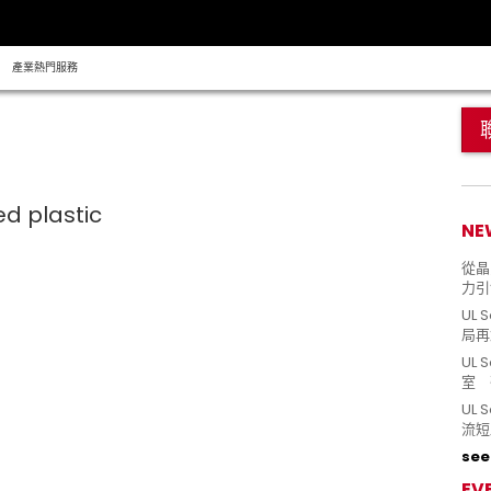
產業熱門服務
NE
從晶片
力引
UL 
局再
UL 
室 
UL
流短
see 
EV