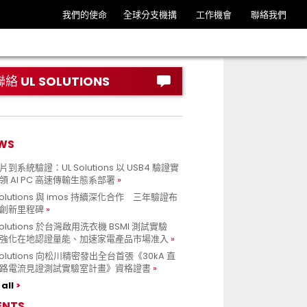
我們的使命
全球分支機搆
工作機會
聯絡我們
聯絡 UL SOLUTIONS
WS
到系統驗證：UL Solutions 以 USB4 驗證實
領 AI PC 高速傳輸生態系部署
Solutions 與 imos 持續深化合作 三年驗證布
創新里程碑
Solutions 於台灣啟用洗衣機 BSMI 測試實驗
強化在地認證量能、加速家電產品市場准入
 Solutions 向松川精密發出全台首張《30kA 直
路電流見證測試實驗室計畫》資格證書
all
ENTS