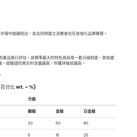
業在市場中脫穎而出，並且同時建立消費者信任並強化品牌聲譽。
 標準對產品進行評估。該標準最大的特色為採用一套分級制度，其依據
級。經驗證的再生料含量越高，所獲評級就越高。
。
比 wt. – %)
分級
銀級
金級
白金級
30
50
80
5
15
25