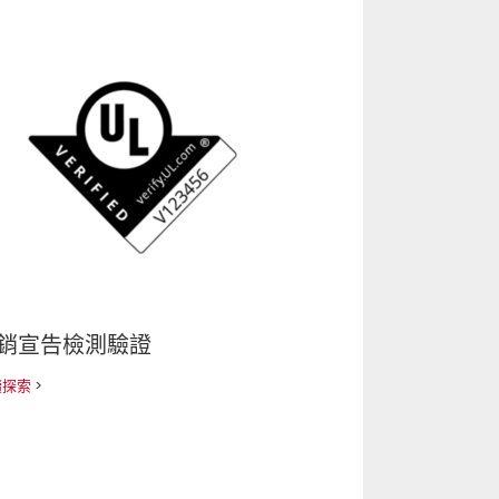
銷宣告檢測驗證
續探索
>