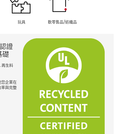
玩具
軟零售品/紡織品
量認證
基礎
L 再生料
達您企業在
效率與完整