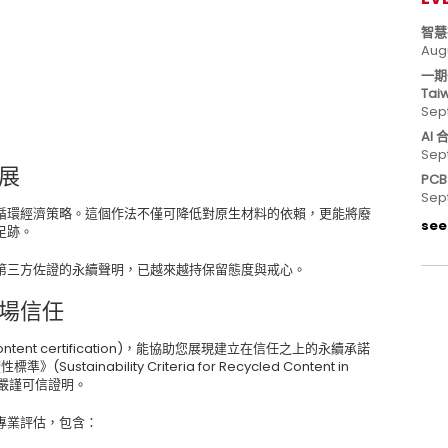
智慧
Aug
一期
Tai
Sep
AI
Sep
展
PC
Sep
循環經濟策略。這個作法不僅可降低對原生材料的依賴，更能將廢
see 
足跡。
第三方佐證的永續聲明，已越來越持保留態度與戒心。
場信任
d content certification)，能協助您展現建立在信任之上的永續承諾
stainability Criteria for Recycled Content in
的嚴謹可信證明。
專業評估，包含：