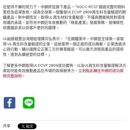
在堅持不懈的努力下，中鋼終促旗下產品 – “SGCC RC12″通過完整的物料
管控及追溯查核，成為全球第一個獲發UL ECVP 2809再生料含量驗證的鋼
鐵產品。對中鋼而言，取得UL 再生材料含量驗證，不僅具體展現其對環境
保護的承諾，並符合中鋼近年來推動的「綠能產業」發展策略，發揮綠色
供應鏈訴求以供客戶更好的選擇。
UL副總裁暨台灣總經理陳宗弘表示，「在鋼鐵業中，中鋼是全球第一家取
得 UL 再生料含量驗證的企業，這給業界一個正面的成功典範。企業透過決
心與行動，輔以國際公正第三方的專業驗證，可以展示流程與產品的環保
性，達到永續經營的目標。」
了解更多中鋼取得UL ECVP 2809成功實例，以及UL再生料含量驗證解決方
案如何能有效推動產品在市場的區隔競爭力，立刻
點此轉往中鋼的成功案
例完整說明
。
共享