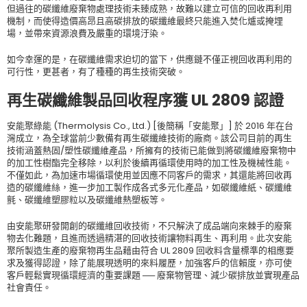
但過往的碳纖維廢棄物處理技術未臻成熟，故難以建立可信的回收再利用
機制，而使得造價高昂且高碳排放的碳纖維最終只能進入焚化爐或掩埋
場，並帶來資源浪費及嚴重的環境汙染。
如今幸運的是，在碳纖維需求迫切的當下，供應鏈不僅正視回收再利用的
可行性，更甚者，有了種種的再生技術突破。
再生碳纖維製品回收程序獲 UL 2809 認證
安能聚綠能 (Thermolysis Co., Ltd.) [後簡稱「安能聚」] 於 2016 年在台
灣成立，為全球當前少數備有再生碳纖維技術的廠商。該公司目前的再生
技術涵蓋熱固/塑性碳纖維產品，所擁有的技術已能做到將碳纖維廢棄物中
的加工性樹酯完全移除，以利於後續再循環使用時的加工性及機械性能。
不僅如此，為加速市場循環使用並因應不同客戶的需求，其還能將回收再
造的碳纖維絲，進一步加工製作成各式多元化產品，如碳纖維紙、碳纖維
氈、碳纖維塑膠粒以及碳纖維熱塑板等。
由安能聚研發開創的碳纖維回收技術，不只解決了成品端向來棘手的廢棄
物去化難題，且進而透過精湛的回收技術讓物料再生、再利用。此次安能
聚所製造生產的廢棄物再生品藉由符合 UL 2809 回收料含量標準的相應要
求及獲得認證，除了能展現透明的來料履歷，加強客戶的信賴度，亦可使
客戶輕鬆實現循環經濟的重要課題 ── 廢棄物管理、減少碳排放並實現產品
社會責任。