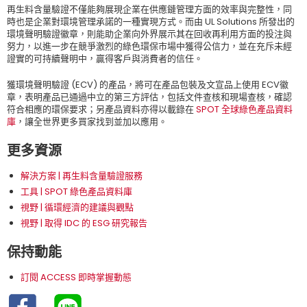
再生料含量驗證不僅能夠展現企業在供應鏈管理方面的效率與完整性，同
時也是企業對環境管理承諾的一種實現方式。而由 UL Solutions 所發出的
環境聲明驗證徽章，則能助企業向外界展示其在回收再利用方面的投注與
努力，以進一步在競爭激烈的綠色環保市場中獲得公信力，並在充斥未經
證實的可持續聲明中，贏得客戶與消費者的信任。
獲環境聲明驗證 (ECV) 的產品，將可在產品包裝及文宣品上使用 ECV徽
章，表明產品已通過中立的第三方評估，包括文件查核和現場查核，確認
符合相應的環保要求；另產品資料亦得以載錄在
SPOT 全球綠色產品資料
庫
，讓全世界更多買家找到並加以應用。
更多資源
解決方案 | 再生料含量驗證服務
工具 | SPOT 綠色產品資料庫
視野 | 循環經濟的建議與觀點
視野 | 取得 IDC 的 ESG 研究報告
保持動能
訂閱 ACCESS 即時掌握動態