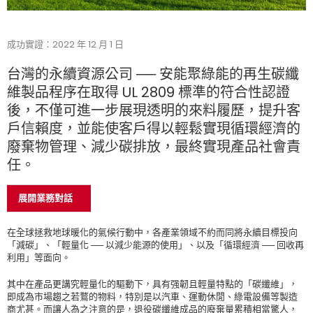
成功實證：2022 年 12 月 1 日
台灣的永續資源公司 ── 安能聚綠能的再生碳纖
維製品程序在取得 UL 2809 標準的符合性認證
後，不僅可進一步展現透明的來料履歷，提升客
戶信賴度，並能使客戶得以輕鬆實現循環經濟的
廢棄物管理、減少碳排放，最終實現產品社會責
任。
展開業務對話
在全球拯救地球暖化的氣候行動中，各產業領域不約而同將永續目標投向
「減碳」、「輕量化 ── 以減少能源的使用」、以及「循環經濟 ── 回收再
利用」等面向。
其中在產品更講究輕量化的驅動下，具有强韌且輕量特點的「碳纖維」，
即成為市場趨之若鶩的物料，特別是以汽車、運動休閒、綠電設備等製造
商尤甚。而讓人為之注意的是，退役碳纖維成品的廢棄量累積相當驚人，