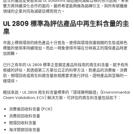
這次的獲證是安能聚與 UL Solutions 兩造通向減碳目標的合作起點，未來
雙方將持續深化合作的面向，最終希望能夠做為拋磚引玉，與所有碳纖維
領域的企業共同為減碳目標而努力。
UL 2809 標準為評估產品中再生料含量的圭
臬
市面上標榜環保的綠色產品十分普及，使得與環境保護相關的生態或綠色
標籤的使用率持續增加。而此一現象使得市場在分辨真正的環保產品時更
加困難。
已行之有年的 UL 2809 標準正是鎖定產品所採用的再生料含量，賦予有所
根據的評估，其透過第三方單位公正的科學方法，對產品的消費後、消費
前、閉環回收或再生料總含量依相應要求進行評估，證明產品與宣稱的一
樣環保。
概括來說，UL 2809 再生料含量標準的「環境聲明驗證」(Environmental
Claim Validation, ECV) 解決方案，可評估的再生料含量包括如下：
消費後回收料含量 (PCR)
消費前回收料含量
閉環回收料含量
海洋塑膠回收含量