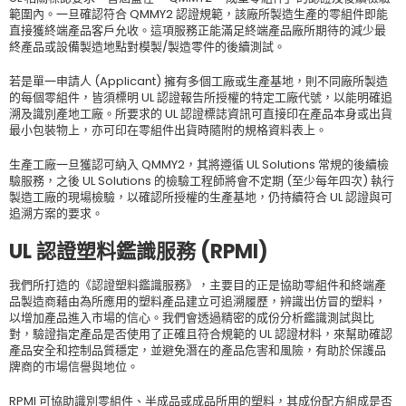
範圍內。一旦確認符合 QMMY2 認證規範，該廠所製造生產的零組件即能
直接獲終端產品客戶允收。這項服務正能滿足終端產品廠所期待的減少最
終產品或設備製造地點對模製/製造零件的後續測試。
若是單一申請人 (Applicant) 擁有多個工廠或生產基地，則不同廠所製造
的每個零組件，皆須標明 UL 認證報告所授權的特定工廠代號，以能明確追
溯及識別產地工廠。所要求的 UL 認證標誌資訊可直接印在產品本身或出貨
最小包裝物上，亦可印在零組件出貨時隨附的規格資料表上。
生產工廠一旦獲認可納入 QMMY2，其將遵循 UL Solutions 常規的後續檢
驗服務，之後 UL Solutions 的檢驗工程師將會不定期 (至少每年四次) 執行
製造工廠的現場檢驗，以確認所授權的生產基地，仍持續符合 UL 認證與可
追溯方案的要求。
UL 認證塑料鑑識服務 (RPMI)
我們所打造的《認證塑料鑑識服務》，主要目的正是協助零組件和終端產
品製造商藉由為所應用的塑料產品建立可追溯履歷，辨識出仿冒的塑料，
以增加產品進入市場的信心。我們會透過精密的成份分析鑑識測試與比
對，驗證指定產品是否使用了正確且符合規範的 UL 認證材料，來幫助確認
產品安全和控制品質穩定，並避免潛在的產品危害和風險，有助於保護品
牌商的市場信譽與地位。
RPMI 可協助識別零組件、半成品或成品所用的塑料，其成份配方組成是否