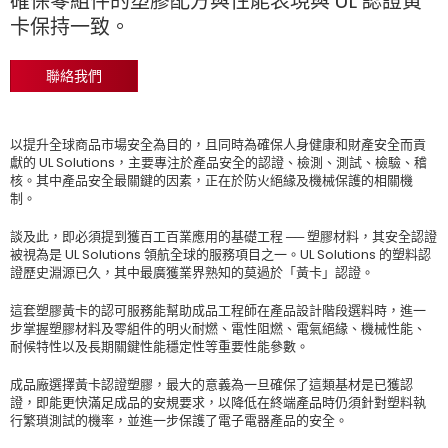
確保零組件的塑膠配方與性能表現與 UL 認證黃
卡保持一致。
聯絡我們
以提升全球商品市場安全為目的，且同時為確保人身健康和財產安全而貢
獻的 UL Solutions，主要專注於產品安全的認證、檢測、測試、檢驗、稽
核。其中產品安全最關鍵的因素，正在於防火絕緣及機械保護的相關機
制。
談及此，即必須提到獲百工百業應用的基礎工程 ── 塑膠材料，其安全認證
被視為是 UL Solutions 領航全球的服務項目之一。UL Solutions 的塑料認
證歷史淵源已久，其中最廣獲業界熟知的莫過於「黃卡」認證。
這套塑膠黃卡的認可服務能幫助成品工程師在產品設計階段選料時，進一
步掌握塑膠材料及零組件的明火耐燃、電性阻燃、電氣絕緣、機械性能、
耐候特性以及長期關鍵性能穩定性等重要性能參數。
成品廠選擇黃卡認證塑膠，最大的意義為一旦確保了這類基材是已獲認
證，即能更快滿足成品的安規要求，以降低在終端產品時仍須針對塑料執
行繁瑣測試的機率，並進一步保護了電子電器產品的安全。