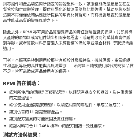
與零組件和產品製造商所指定的認證塑料一致。該服務能為量產產品在品
質管控和供應鏈管理，提供科學化的檢測圖譜與比對佐證，幫助品牌及製
造商不再僅僅依賴供應鏈所提供的單頁材質聲明，而有機會曝露於量產產
品性能或品質的變異風險之下。
除此之外，RPMI 亦可用於品質變異產品的責任歸屬鑑識與追溯。如即將導
入產線的原物料或零組件缺少相關安規證書，或是對收到的塑料真實性感
到存疑，或者質欵材料是否混入未經授權的添加劑或混合材料…等狀況皆能
適用。
再者，本服務另特別適用於那些有賴於其燃燒特性、機械保護、電氣絕緣
性和溫度等級的高性能與高風險塑膠 ── 若材料不純或使用替代的材料品質
不足，皆可能造成產品使用者的傷害。
RPMI 旨在幫助：
鑑別所使用的塑膠是否經過認證，以確認產品安全和品質，及在供應鏈
的完整途徑。
確保使用通過認證的塑膠，以製造相關的零組件、半成品及成品。
鑑別仿冒的 UL 認證塑膠產品。
鑑別配方變異的可能原因及責任歸屬。
確認材料符合 UL 746A 標準中的配方圖譜一致性要求。
測試方法與結果：