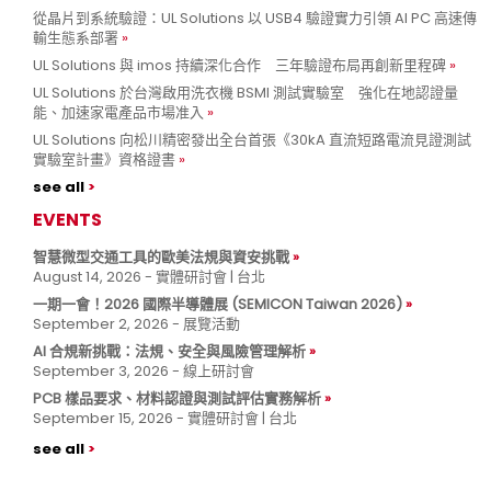
從晶片到系統驗證：UL Solutions 以 USB4 驗證實力引領 AI PC 高速傳
輸生態系部署
UL Solutions 與 imos 持續深化合作 三年驗證布局再創新里程碑
UL Solutions 於台灣啟用洗衣機 BSMI 測試實驗室 強化在地認證量
能、加速家電產品市場准入
UL Solutions 向松川精密發出全台首張《30kA 直流短路電流見證測試
實驗室計畫》資格證書
see all
EVENTS
智慧微型交通工具的歐美法規與資安挑戰
August 14, 2026 - 實體研討會 | 台北
一期一會！2026 國際半導體展 (SEMICON Taiwan 2026)
September 2, 2026 - 展覽活動
AI 合規新挑戰：法規、安全與風險管理解析
September 3, 2026 - 線上研討會
PCB 樣品要求、材料認證與測試評估實務解析
September 15, 2026 - 實體研討會 | 台北
see all