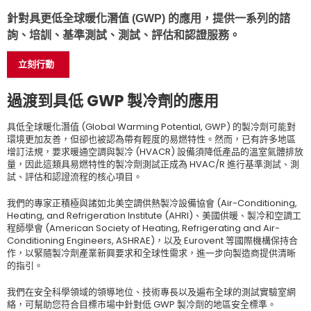
針對具更低全球暖化潛值 (GWP) 的應用，提供一系列的諮
詢、培訓、基準測試、測試、評估和認證服務。
立刻行動
過渡到具低 GWP 製冷劑的應用
具低全球暖化潛值 (Global Warming Potential, GWP) 的製冷劑可能對
環境更加友善，但卻也被認為帶有輕度的易燃特性。然而，已有許多地區
增訂法規，要求暖通空調與製冷 (HVACR) 設備須降低產品的溫室氣體排放
量，因此這類具易燃特性的製冷劑測試正成為 HVAC/R 進行基準測試、測
試、評估和認證流程的核心項目。
我們的專家正積極與諸如北美空調供熱製冷設備協會 (Air-Conditioning,
Heating, and Refrigeration Institute (AHRI)、美國供暖、製冷和空調工
程師學會 (American Society of Heating, Refrigerating and Air-
Conditioning Engineers, ASHRAE)，以及 Eurovent 等國際機構保持合
作，以緊隨製冷劑產業新興要求和全球性需求，進一步向製造商提供清晰
的指引。
我們在安全科學領域的領導地位、技術專長以及遍布全球的測試實驗室網
絡，可幫助您符合目標市場中針對低 GWP 製冷劑的地區安全標準。