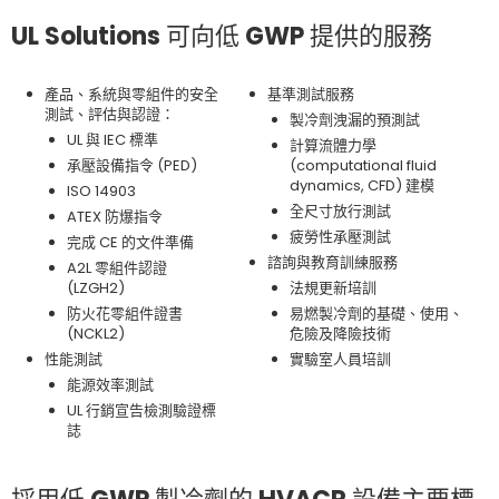
UL Solutions 可向低 GWP 提供的服務
產品、系統與零組件的安全
基準測試服務
測試、評估與認證：
製冷劑洩漏的預測試
UL 與 IEC 標準
計算流體力學
承壓設備指令 (PED)
(computational fluid
dynamics, CFD) 建模
ISO 14903
全尺寸放行測試
ATEX 防爆指令
疲勞性承壓測試
完成 CE 的文件準備
諮詢與教育訓練服務
A2L 零組件認證
(LZGH2)
法規更新培訓
防火花零組件證書
易燃製冷劑的基礎、使用、
(NCKL2)
危險及降險技術
性能測試
實驗室人員培訓
能源效率測試
UL 行銷宣告檢測驗證標
誌