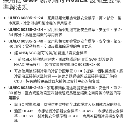
採用低 GWP 製冷劑的 HVACR 設備主要標
準與法規
UL/IEC 60335-2-24
– 家用暨類似用途電器安全標準‧第 2 部分：製
冷家電、冰淇淋機和製冰機的專用要求
UL/IEC 60335-2-34
– 家用和類似用途電器安全標準‧安全性‧第 2-
34 部分：馬達壓縮機的專用要求
UL/IEC 60335-2-40
– 家用和類似用途電器安全標準‧安全性‧第 2-
40 部分：電動熱泵、空調設備和除濕機的專用要求
經 ANSI/SCC 認可的美/加雙邊共識安全標準
目前歐洲及其他地區評估、測試與認證使用低 GWP 製冷劑的
HVAC 設備設計 ，皆依據國際標準 IEC 60335-2-40
可為使用液態製冷劑的冷卻分配單元 (CDU) 提供一個取證途徑。將
冷卻液直接輸送至熱源 ── 無論是透過機架或直接連接至元件的
CDU，皆有助於更高效且永續管理資料中心的熱負載
UL/IEC 60335-2-89
– 家用和類似用途電器安全標準‧安全性‧第 2-
89 部分：整合或遠端設置冷凝機組或馬達壓縮機之商用製冷裝置的專
用要求
與 IEC 標準調和，以提供更完整的全球市場准入及測試流程的簡化
涵蓋 UL 412 – 冷卻裝置冷卻器安全標準、UL 427 – 冷卻裝置安全標
準、UL 563 – 製冰機安全標準和 UL 471 – 商用冰箱和冷凍櫃安全標
準