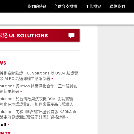
我們的使命
全球分支機搆
工作機會
聯絡我們
聯絡 UL SOLUTIONS
WS
到系統驗證：UL Solutions 以 USB4 驗證實
領 AI PC 高速傳輸生態系部署
Solutions 與 imos 持續深化合作 三年驗證布
創新里程碑
Solutions 於台灣啟用洗衣機 BSMI 測試實驗
強化在地認證量能、加速家電產品市場准入
 Solutions 向松川精密發出全台首張《30kA 直
路電流見證測試實驗室計畫》資格證書
all
ENTS