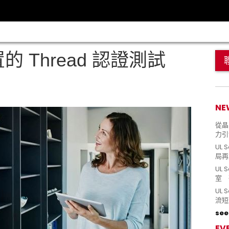
置的 Thread 認證測試
NE
從晶片
力引
UL 
局再
UL 
室 
UL
流短
see 
EV