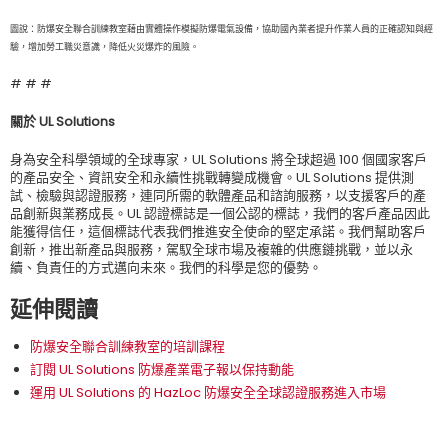
圖說：防爆安全聯合訓練教室藉由實體操作模擬防爆電氣設備，協助國內業者提升作業人員的正確認知與經
驗，增加勞工職災意識，降低火災爆炸的風險。
# # #
關於
UL Solutions
身為安全科學領域的全球專家，UL Solutions 將全球超過 100 個國家客戶
的產品安全、資訊安全和永續性挑戰轉變成機會。UL Solutions 提供測
試、檢驗與認證服務，連同所需的軟體產品和諮詢服務，以支援客戶的產
品創新與業務成長。UL 認證標誌是一個公認的標誌，我們的客戶產品因此
能獲得信任，這個標誌代表我們推進安全使命的堅定承諾。我們幫助客戶
創新，推出新產品與服務，駕馭全球市場及複雜的供應鏈挑戰，並以永
續、負責任的方式邁向未來。我們的科學是您的優勢。
延伸閱讀
防爆安全聯合訓練教室的培訓課程
訂閱 UL Solutions 防爆產業電子報以保持動能
運用 UL Solutions 的 HazLoc 防爆安全全球認證服務進入市場