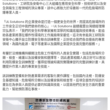
Solutions、工研院及安衛中心三大組織在應用安全科學、技術研究以及安
全與衛生工程領域的頂尖專業，該中心將致力於培養新一代的危險場所防
爆專業人員。
「UL Solutions 的企業使命是打造一個更安全的世界，而提高危險場所的
工作安全正切中我們使命的核心」，UL Solutions 副總裁暨台灣總經理陳
宗弘表示，「我們的安全科學專家擁有深厚的知識底蘊與技術專長，能協
助各產業將潛在爆炸性環境的工作風險降至最低。這次有幸能與工研院與
安衛中心攜手設立防爆安全聯合訓練教室，正好結合我們各自擅長的專業
領域，為國內能源、電子等產業以及國際企業提供全面完整的服務。」
有鑒於法規機構持續關注危險工作場所的人員安全實踐，包括危險場所分
類、檢查、維護以及設備安裝和選擇等， 因此產業相關人員正好可以善加
利用防爆安全訓練教室，獲得從理論知識到實踐練習的完整訓練計畫，具
體提升作業人員的專業安全技能。
該訓練教室備有針對產業需求的客製化實作課程，包括國內法規、防爆安
全基礎知識、危險場所分類以及設備安裝和檢查等。這項全面性的培訓計
畫旨在為參與人員提供必要的知識與技能，以提高他們在安全方面的重要
能力，幫助預防潛在事故。