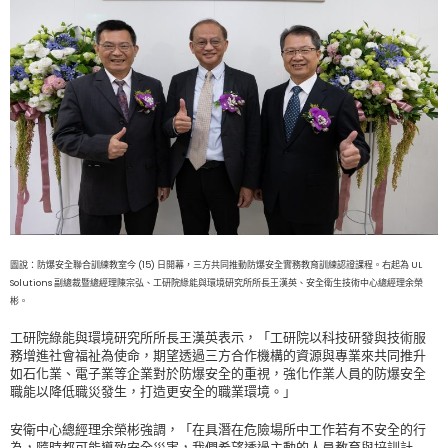
圖說：防爆安全聯合訓練教室今 (15) 日開幕，三方共同推動防爆安全實務教育訓練認證課程。右起為 UL
Solutions 副總裁暨總經理陳宗弘、工研院綠能與環境研究所所長王漢英、安全衛生技術中心總經理余榮
彬。
工研院綠能與環境研究所所長王漢英表示，「工研院以科技研發與技術服
務增進社會福祉為使命，期望透過三方合作機構的資源與專業來共同推升
如石化業、電子業等企業對於防爆安全的重視，強化作業人員的防爆安全
職能以降低職災發生，打造更安全的職業環境。」
安衛中心總經理余榮彬強調，「在具潛在危險場所中工作若有不安全的行
為，隨時都可能導致安全災害，我們希望透過主動的人員教育與培訓計