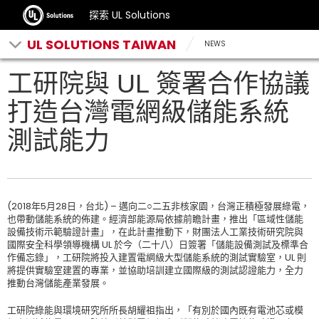
探索 UL Solutions
UL SOLUTIONS TAIWAN
NEWS
工研院與 UL 簽署合作協議
打造台灣電網級儲能系統
測試能力
(2018年5月28日，台北) – 邁向二○二五非核家園，台灣正積極發展綠電，
也帶動儲能系統的佈建。經濟部能源局依據前瞻計畫，推出「區域性儲能
設備技術示範驗證計畫」，在此計畫推動下，財團法人工業技術研究院與
國際安全科學領導機構 UL 於今（二十八）日簽署「儲能設備測試及標準合
作備忘錄」，工研院將投入建置電網級大型儲能系統的測試實驗室，UL 則
將提供實驗室建置的專業，並協助培訓建立國際級的測試認證能力，全力
推動台灣儲能產業發展。
工研院綠能與環境研究所所長胡耀祖指出，「有別於國內既有電池芯或模