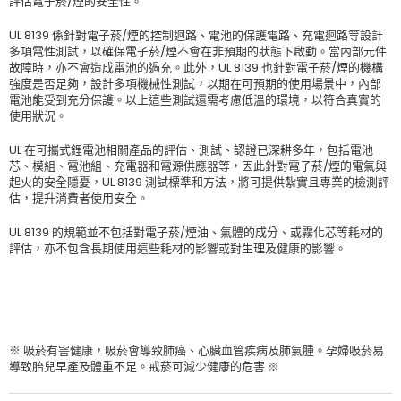
評估電子菸/煙的安全性。
UL 8139 係針對電子菸/煙的控制迴路、電池的保護電路、充電迴路等設計
多項電性測試，以確保電子菸/煙不會在非預期的狀態下啟動。當內部元件
故障時，亦不會造成電池的過充。此外，UL 8139 也針對電子菸/煙的機構
強度是否足夠，設計多項機械性測試，以期在可預期的使用場景中，內部
電池能受到充分保護。以上這些測試還需考慮低溫的環境，以符合真實的
使用狀況。
UL 在可攜式鋰電池相關產品的評估、測試、認證已深耕多年，包括電池
芯、模組、電池組、充電器和電源供應器等，因此針對電子菸/煙的電氣與
起火的安全隱憂，UL 8139 測試標準和方法，將可提供紮實且專業的檢測評
估，提升消費者使用安全。
UL 8139 的規範並不包括對電子菸/煙油、氣體的成分、或霧化芯等耗材的
評估，亦不包含長期使用這些耗材的影響或對生理及健康的影響。
※ 吸菸有害健康，吸菸會導致肺癌、心臟血管疾病及肺氣腫。孕婦吸菸易
導致胎兒早產及體重不足。戒菸可減少健康的危害 ※