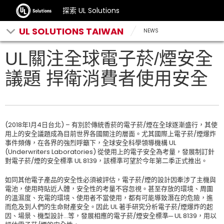
探索 UL Solutions
UL SOLUTIONS TAIWAN
NEWS
UL關注全球電子菸/煙安全
議題 捍衛消費者使用安全
(2018年1月4日台北) – 有別於傳統香菸的電子菸/煙在全球逐漸盛行，其使
用上的安全議題成為目前世界各國關注的層面。尤其國際上電子菸/煙爆炸
事件頻傳，在各界的強烈呼籲下，全球安全科學領導機構 UL
(Underwriters Laboratories) 從使用上的電子安全為考量，發展制訂針
對電子菸/煙的安全標準 UL 8139，該標準可望於今年第二季正式推出。
如同其他電子產品的安全性必須被評估，電子菸/煙的設計因牽涉了主機與
電池，使用時貼近人體，安全性的考量不容忽視。甚至存放的環境、周圍
的溫濕度、充電的環境、使用者不當使用，都有可能導致潛在的危險，進
而危及到人們的生命財產安全。因此 UL 著手研究分析電子菸/煙爆炸的起
因、場景、機型設計…等，發展相應的電子菸/煙安全標準─ UL 8139，用以