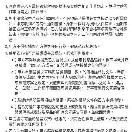
同意遵守乙方電信管制射頻器材產品審驗之相關作業規定，並提供驗證
作業所需之相關資訊。
對申請過程中若有任何問題時，乙方須隨時提供必要之協助以及所需資
訊。甲方收到乙方補件通知書後，應於一個月內檢附文件補正；逾期未
補正或補正仍不完備者，乙方驗證部門將列舉不合格事項寄發不合格通
知書，通知甲方於收到不合格通知書之日起二個月內改善並得申請複
審。
甲方不得有損害乙方聲之任何行為，徹底執行其義務。
使用乙方核可之驗證證書及標誌，應依下列規定。
) 甲方不得以會損及乙方聲譽之方式使用其產品驗證，也不得就其產
品驗證，做出乙方認為可能誤導或未獲授權之任何聲明。
) 甲方有關驗證之宣稱與驗證範圍一致，於傳播媒體如文件、手冊、
宣傳品或廣告中之內容引用其產品驗證時，應遵守驗證機構之要求
或驗證方案之規定，只能就型式認證證明書所顯示之範圍， 如品
名、型號、工作頻率範圍及周邊適用器材…等事實進行文宣廣告宣
傳。
) 驗證證書所載事項如有變更，應檢附相關文件向乙方申請換發。
) 當乙方通知甲方驗證證明書廢止或撤銷時，應立即停止使用相關驗
證證明書或標誌及產品的所有文宣廣告宣傳，並繳回證書。
甲方遵守可能於驗證方案中規定的，與符合性標章之使用，以及與產品
資訊有關之任何要求。
乙方如有要求時，甲方應提供相關產品之客戶溝通與抱怨之記錄，並依