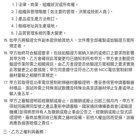
) 法律、商業、組織狀況或所有權。
) 組織與管理階層 ( 如主要的管理、決策或技術人員 )。
) 產品或生產方法修訂。
) 聯絡地址與生產場地。
) 品質管理系統的重大變更。
如甲方將驗證文件副本提供給其他人，文件應全部複製或如驗證方案所
規定者 。
甲方始終符合驗證要求，包括如驗證方案納入新的或修訂之要求而影響
其甲方時，乙方會確保此等變更均已通知到所有甲方。甲方會主動提供
驗證作業所需之相關資訊，由乙方查證是否依驗證方案相關之要求實施
此等變更之必要措施；甲方同意遵守且符合乙方依 NCC電信管制射頻
器材審驗之相關作業規定。
甲方若取得低功率電信管制射頻器材審驗證明，應妥善保管申請審驗器
材樣品、測試所需之特殊測試軟體及特殊治具至該器材停止生產或停止
輸入後五年。
甲方之審驗證明若經撤銷或廢止，自撤銷或廢止日起三個月內，甲方不
得就同廠牌同型號之產品重新申請審驗，國家通訊傳播委員會(或驗證
機構)並得將原持有人及撤銷或廢止事由公告之。經撤銷或廢止型式認
證證明，廠商並應回收已販賣之器材設備。若他人權益因而受損，該廠
商應負損害賠償之責任。
三、乙方之權利與義務：