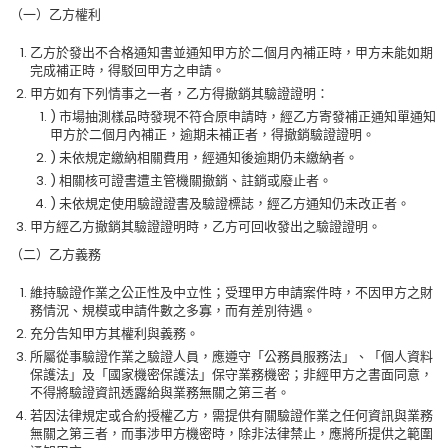
（一）乙方權利
乙方於發出不合格通知書並通知甲方於二個月內補正時，甲方未能如期
完成補正時，得駁回甲方之申請。
甲方如有下列情事之一者，乙方得撤銷其驗證證明：
) 市場抽測樣品時發現不符合原申請時，經乙方寄發補正通知單通知
甲方於二個月內補正，逾期未補正者，得撤銷驗證證明。
) 未依規定繳納相關費用，經通知後逾期仍未繳納者。
) 相關核可證書遭主管機關撤銷、註銷或廢止者。
) 未依規定使用驗證證書及驗證標誌，經乙方通知仍未改正者。
甲方經乙方撤銷其驗證證明時，乙方可回收發出之驗證證明。
（二）乙方義務
維持驗證作業之公正性及中立性；受理甲方申請案件時，不因甲方之財
務情況、規模或申請件數之多寡，而有差別待遇。
充分告知甲方其權利與義務。
所屬從事驗證作業之驗證人員，應遵守「公務員服務法」、「個人資料
保護法」及「國家機密保護法」保守業務機密；非經甲方之書面同意，
不得將驗證資訊透露給與業務無關之第三者。
若因法律規定或合約授權乙方，需提供有關驗證作業之任何資訊與業務
無關之第三者，而事涉甲方機密時，除非法律禁止，應將所提供之範圍