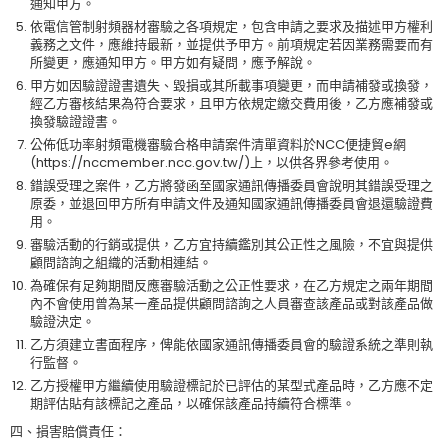
通知甲方。
依電信管制射頻器材審驗之各項規定，包含申請之要求及描述甲方權利
義務之文件，應維持最新，並提供予甲方。前項規定若因業務需要而有
所變更，應通知甲方。甲方如有疑問，應予解說。
甲方如因驗證證書遺失、毀損或其所載事項變更，而申請補發或換發，
經乙方審核結果為符合要求，且甲方依規定繳交費用後，乙方應補發或
換發驗證證書。
公佈低功率射頻電機審驗合格申請案件清單資料於NCC便捷貿e網
(https://nccmember.ncc.gov.tw/)上，以供各界參考使用。
錯誤受理之案件，乙方將發函至國家通訊傳播委員會說明其錯誤受理之
原委，並退回甲方所有申請文件及通知國家通訊傳播委員會退還驗證費
用。
審驗活動的行銷或提供，乙方宜持續鑑別其公正性之風險，不宜與提供
顧問諮詢之組織的活動相連結。
為確保有足夠期間反應審驗活動之公正性要求，在乙方規定之兩年期間
內不會使用曾為某一產品提供顧問諮詢之人員審查該產品或對該產品做
驗證決定。
乙方須建立書面程序，俾能依國家通訊傳播委員會的驗證系統之準則執
行監督。
乙方授權甲方繼續使用驗證標記於已評估的某型式產品時，乙方應不定
期評估貼有該標記之產品，以確保該產品持續符合標準。
四、損害賠償責任：