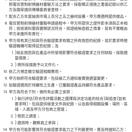
照電信管制射頻器材審驗方法之要求，採取矯正措施之書面記錄以供乙
方及國家通訊傳播委員會查核。
配合乙方年度抽測市場上百分之五之器材設備，甲方應適時提供樣品。
電信管制射頻器材審驗申請過程中，甲方所提供之證件影本須與正本相
符；技術資料需與實際狀況符合，保證絕無造假之情事，若有不實概由
甲方承擔所有責任。
甲方保有其已知與符合驗證要求有關之所有抱怨的紀錄，並於要求時使
驗證機構可取得這些紀錄；及
)就此抱怨與在產品中所發現影響符合驗證要求之任何缺陷，採取適
當措施；
) 將所採措施予以文件化。
依乙方規定繳交驗證相關費用。
甲方始終符合驗證要求，包括被乙方通知後實施適當變更。
如驗證適用於持續性之生產，已獲驗證產品持續符合產品要求。
甲方為符合下列，做所有必要之安排：
) 執行評估(符合性評鑑活動之選擇與決定功能的結合)與追查(如有
要求時)，包括提供檢查文件與紀錄，以及取得相關設備、場所、區
域、人員及甲方分包商之管道；
) 抱怨之調查；
) 適用時，觀察員之參與；
甲方有可能影響其符合驗證要求能力之下列變更時，應及時通知乙方：