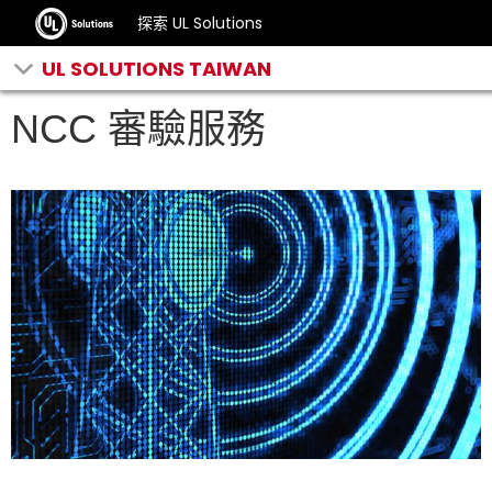
探索 UL Solutions
UL SOLUTIONS TAIWAN
NCC 審驗服務