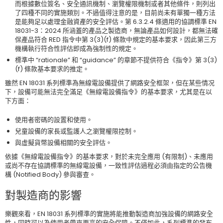
而根據數位簽名、安全通訊機制、瀏覽權限機制或者其他條件，則列出
了四種不同的實施類別。不過值得注意的是，目前尚未有單獨一種方法
是能夠足以處理金融資產的安全評估。第 6.3.2.4 條適用的協調標準 EN
18031-3：2024 所涵蓋的產品之製造商，無論產品如何設計，都無法確
保產品符合 RED 指令中第 3(3)(f) 條款中規定的基本要求，因此第三方
機構執行符合性評估即成為強制性的規定。
標準中 “rationale” 和 “guidance” 的章節不提供符合《指令》第 3(3)
(f) 條款基本要求的推定。
雖然 EN 18031 系列標準為無線電設備提供了網路安全框架，但在某些情况
下，設備可能無法完全滿足《無線電設備指令》的基本要求，尤其是在以
下方面：
使用者密碼的設置和使用。
兒童設備的家長或監護人之瀏覽權限控制。
與虛擬貨幣設備相關的安全評估。
依據《無線電設備指令》的基本要求，對於未完全應用 (有限制)、未應用
或尚不存在協調標準的無線電設備，一致性評估過程必須由指定的公告機
構 (Notified Body) 參與審查。
對製造商的影響
樂觀來看，EN 18031 系列標準的實施將能推動製造商加強設備的網路安全
性，同時可以為使用者帶來更高的安全保障。不僅如此，系列標準的發布