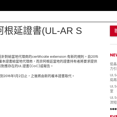
根延證書(UL-AR S
NE
根廷針對給當地代理商的certificate extension 有新的規則。自2015
er 及複本證書給當地代理商，而非阿根廷當地的證書持有者將要求提供
從晶片
應存在的UL 證書(CoC)或報告。
力引
UL 
期將到2016年1月2日止，之後將由新的複本證書取代。
局再
UL 
室 
UL
流短
see 
EV