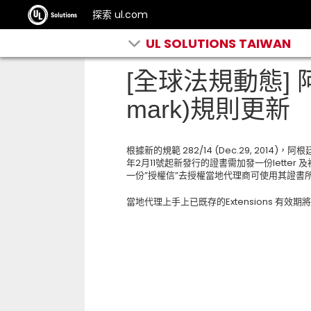
探索 ul.com
UL SOLUTIONS TAIWAN
[全球法規動態] 阿
mark)規則更新
根據新的規範 282/14 (Dec.29, 2014)，阿
年2月11號起新發行的證書需加發一份lett
一份”授權信”去授權當地代理商可使用其證書所對
當地代理上手上已既存的Extensions 有效