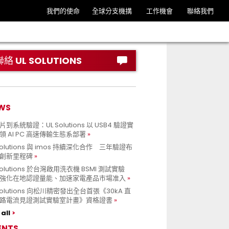
我們的使命
全球分支機搆
工作機會
聯絡我們
聯絡 UL SOLUTIONS
WS
到系統驗證：UL Solutions 以 USB4 驗證實
領 AI PC 高速傳輸生態系部署
Solutions 與 imos 持續深化合作 三年驗證布
創新里程碑
Solutions 於台灣啟用洗衣機 BSMI 測試實驗
強化在地認證量能、加速家電產品市場准入
 Solutions 向松川精密發出全台首張《30kA 直
路電流見證測試實驗室計畫》資格證書
all
ENTS