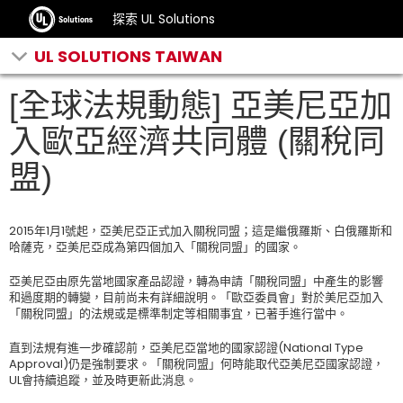
探索 UL Solutions
UL SOLUTIONS TAIWAN
[全球法規動態] 亞美尼亞加
入歐亞經濟共同體 (關稅同
盟)
2015年1月1號起，亞美尼亞正式加入關稅同盟；這是繼俄羅斯、白俄羅斯和
哈薩克，亞美尼亞成為第四個加入「關稅同盟」的國家。
亞美尼亞由原先當地國家產品認證，轉為申請「關稅同盟」中產生的影響
和過度期的轉變，目前尚未有詳細說明。「歐亞委員會」對於美尼亞加入
「關稅同盟」的法規或是標準制定等相關事宜，已著手進行當中。
直到法規有進一步確認前，亞美尼亞當地的國家認證(National Type
Approval)仍是強制要求。「關稅同盟」何時能取代亞美尼亞國家認證，
UL會持續追蹤，並及時更新此消息。