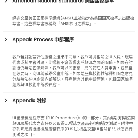
American National Standards 美國國家標準
經遞交至美國國家標準組織(ANSI),並被指定為美國國家標準之出版標
準書。這些標準書被稱為「ANSI核可之標準」。
Appeals Process 申訴程序
客戶若對認證評估服務之結果不同意，客戶可與相關之UL人員、現場
代表或其主管討論，此過程不會影響客戶與UL之間的關係。如果在討
論後仍無法圓滿解決，客戶可以向更高一層的管理人員申訴，或甚至
在必要時，向UL總裁辦公室申訴。如果這些與技術性解釋相關之意見
分歧無法在UL企業內部解決，客戶還有其他申訴管道，包括國家標準
組織與UL技術申訴委員會。
Appendix 附錄
UL後續檢驗程序書 (FUS Procedure)中的一部分，其內容說明製造商
與UL現場代表之責任以及取得UL標誌之產品必須通過之測試。附件中
亦列明須將後續檢驗服務程序(FUS)之樣品交至UL相關部門,以便進行
測試之項目。