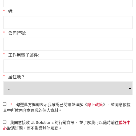
*
姓:
*
公司行號:
*
工作用電子郵件:
*
居住地？
*
勾選此方框即表示我確認已閱讀並理解《
線上政策
》，並同意依據
其中所述內容處理我的個人資料。
我同意接收 UL Solutions 的行銷資訊， 並了解我可以隨時前往
偏好中
心
取消訂閱，而不影響其他服務。