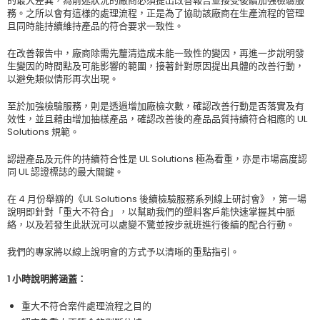
的最大差異，為前述狀況的廠商必須提出改善報告並接受後續加強檢驗服
務。之所以會有這樣的處理流程，正是為了協助該廠商在生產流程的管理
且同時能持續維持產品的符合要求一致性。
在改善報告中，廠商除需先釐清造成未能一致性的變因，再進一步說明發
生變因的時間點及可能影響的範圍，接著針對原因提出具體的改善行動，
以避免類似情形再次出現。
至於加強檢驗服務，則是透過增加廠檢次數，確認改善行動是否落實及有
效性，並且藉由增加抽樣產品，確認改善後的產品品質持續符合相應的 UL
Solutions 規範。
認證產品及元件的持續符合性是 UL Solutions 極為看重，亦是市場高度認
同 UL 認證標誌的最大關鍵。
在 4 月份舉辧的《UL Solutions 後續檢驗服務系列線上研討會》，第一場
說明即針對「重大不符合」，以幫助我們的塑料客戶能快速掌握其中脈
絡，以及若發生此狀況可以處變不驚並按步就班進行後續的配合行動。
我們的專家將以線上說明會的方式予以清晰的重點指引。
1 小時說明將涵蓋：
重大不符合案件處理流程之目的