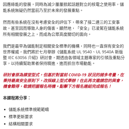
因應綠能的發展，同時為減少屢屢掀起話題對立的核電之使用率，儲
能系統無疑仍然當前乃至於未來的發展重點。
然而有些系統在沒有考慮安全的評估下，帶來了接二連三的工安事
故，甚至因而導致人身的傷害。顯然地，「安全」已凌駕在儲能系統
所有相關發展之上，而成為公眾高度關切的面向。
我們是最早為儲能制定相關安全標準的機構，同時也一直保有安全的
世界權威，我們將於七月舉辦《儲能系統
UL 9540
、
UL 9540A
新版
暨
IEC 63056
介紹》研討會，期透由各領域主題專家的引領及重點分
享，以持續幫助業者保持精進，進而抓住市場動能。
研討會原為課堂型式，但基於對當前
COVID-19
狀況的諸多考量，在
秉持最高安全原則下，改採線上型式舉辦！在此再次邀請您的與會，
機會難得，敬請把握報名時機。點擊下方報名連結完成報名！
本課程將分享：
儲能系統標準規範範疇
標準更新要求
結構相關要求