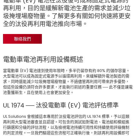
電動車 (EV) 電池在汰役後可成為固定式電源的
再利用，目的是緩解新電池生產的需求並減少垃
圾掩埋場廢物量。了解更多有關如何快速將更安
全的汰役再利用電池推向市場。
聯絡我們
電動車電池再利用設備概述
當電動車 (EV) 電池達到使用年限時，多半仍留存有約 80% 的儲存容量。
大型電池可以成為固定式電源予以循環再利用，來緩解額外電池製造的需
求，同時還能減少垃圾掩埋場廢物量。不過儘管再利用可帶來許多優勢，
但這些設備仍須符合許多要求，才能執行前述的重要任務 ── 此不僅是讓電
池重獲新生，且在使用上也會更加安全。
UL 1974 ── 汰役電動車 (EV) 電池評估標準
UL Solutions 會根據這本專用於汰役電池評估的 UL 1974 標準，予以這類
再利用大型電池審查並且認證。可包含的測試如對電池、電池組和模組進
行篩選和分級的評估流程，以及檢視電池持續可用性和持續使用評級機制
的判定流程。一旦我們驗證這些流程可正確執行後，則該再利用設備即可