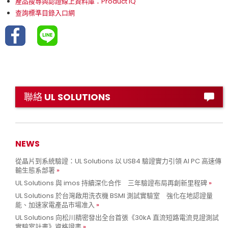
產品搜尋與認證線上資料庫：Product iQ
查詢標準目錄入口網
聯絡 UL SOLUTIONS
NEWS
從晶片到系統驗證：UL Solutions 以 USB4 驗證實力引領 AI PC 高速傳
輸生態系部署
UL Solutions 與 imos 持續深化合作 三年驗證布局再創新里程碑
UL Solutions 於台灣啟用洗衣機 BSMI 測試實驗室 強化在地認證量
能、加速家電產品市場准入
UL Solutions 向松川精密發出全台首張《30kA 直流短路電流見證測試
實驗室計畫》資格證書