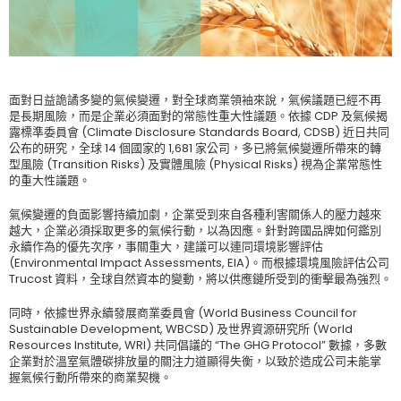
面對日益詭譎多變的氣候變遷，對全球商業領袖來說，氣候議題已經不再
是長期風險，而是企業必須面對的常態性重大性議題。依據 CDP 及氣候揭
露標準委員會 (Climate Disclosure Standards Board, CDSB) 近日共同
公布的研究，全球 14 個國家的 1,681 家公司，多已將氣候變遷所帶來的轉
型風險 (Transition Risks) 及實體風險 (Physical Risks) 視為企業常態性
的重大性議題。
氣候變遷的負面影響持續加劇，企業受到來自各種利害關係人的壓力越來
越大，企業必須採取更多的氣候行動，以為因應。針對跨國品牌如何鑑別
永續作為的優先次序，事關重大，建議可以連同環境影響評估
(Environmental Impact Assessments, EIA)。而根據環境風險評估公司
Trucost 資料，全球自然資本的變動，將以供應鏈所受到的衝擊最為強烈。
同時，依據世界永續發展商業委員會 (World Business Council for
Sustainable Development, WBCSD) 及世界資源研究所 (World
Resources Institute, WRI) 共同倡議的 “The GHG Protocol” 數據，多數
企業對於溫室氣體碳排放量的關注力道顯得失衡，以致於造成公司未能掌
握氣候行動所帶來的商業契機。