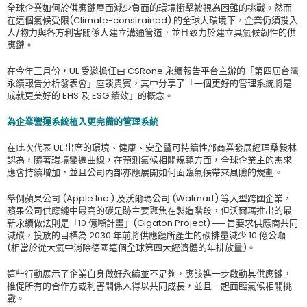
全球企業如何於供應鏈層面減少負面的環境衝擊被視為困難的挑戰。然而
在這個氣候受限(Climate-constrained) 的全球大環境下，企業仍須投入
人/物力與各方利害關係人建立溝通管道，並且致力於建立具氣候韌性的供
應鏈。
在今年三月份，UL 受邀擔任由 CSRone 永續報告平台主辦的「第四屆台灣
永續報告分析發表會」座談貴賓，其中分享了「一個更好的管理系統將是
成就更美好的 EHS 及 ESG 績效」的概念。
為企業營運系統植入更完備的管理系統
在此次代表 UL 出席的環境、健康、安全暨可持續性部商業發展經理桑毅林
認為，隨著環境變遷曲線，在預測氣候相關規範方面，全球企業主的需求
應會持續增加，並且公司內部亦應展開如何面臨氣候帶來風險的規劃。
舉例蘋果公司 (Apple Inc.) 及沃爾瑪公司 (Walmart) 等大型跨國企業，
蘋果公司供應鏈中最高的碳足跡主要聚焦在製造階段，但沃爾瑪推出的最
新永續做法則是「10 億噸計畫」(Gigaton Project) ── 旨要求供應商共同
減碳，投放的目標為 2030 年前將供應鏈所產生的碳排量減少 10 億公噸
(相當於從大氣中消除德國這個全球第四大經濟體的年排放量)。
這些行動展示了企業自身做好永續並不足夠，應該進一步啟動其供應鏈，
推促所有的合作方或利害關係人得以共同成長，並且一起面臨氣候相關挑
戰。