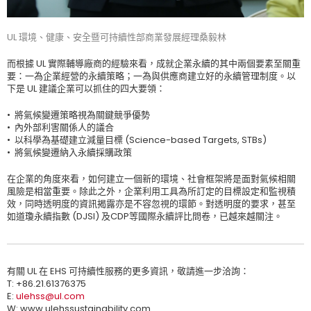
UL 環境、健康、安全暨可持續性部商業發展經理桑毅林
而根據 UL 實際輔導廠商的經驗來看，成就企業永續的其中兩個要素至關重
要：一為企業經營的永續策略；一為與供應商建立好的永續管理制度。以
下是 UL 建議企業可以抓住的四大要領：
• 將氣候變遷策略視為關鍵競爭優勢
• 內外部利害關係人的議合
• 以科學為基礎建立減量目標 (Science-based Targets, STBs)
• 將氣候變遷納入永續採購政策
在企業的角度來看，如何建立一個新的環境、社會框架將是面對氣候相關
風險是相當重要。除此之外，企業利用工具為所訂定的目標設定和監視積
效，同時透明度的資訊揭露亦是不容忽視的環節。對透明度的要求，甚至
如道瓊永續指數 (DJSI) 及CDP等國際永續評比問卷，已越來越關注。
有關 UL 在 EHS 可持續性服務的更多資訊，敬請進一步洽詢：
T: +86.21.61376375
E:
ulehss@ul.com
W: www.ulehssustainability.com