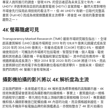
專家人員所進行的調查，發現 63% 的受訪者認為未來五至七年內，4K
UHDTV 滲透率將與目前的高畫質電視 (HDTV) 並駕齊驅。 雖然大眾對哪些
市場會先行採用此項技術的看法不一，但 4K UHDTV 有朝一日取代完整高
畫質 (Full HD) 而成為視覺媒體產業主流標準，將會是 4K 技術的重要發展
趨勢之一。
4K 螢幕隨處可見
Transparency Market Research (TMR) 最新市場研究報告指出
1
，全球
超高畫質解析 (UHD) 面板市場將從 2013 年的 128,871 億美元跳躍式成長至
2020 年的 304,046 億美元，年複合成長率 (CAGR) 可達12.6%。 根據終
端使用目的，可觸及的市場將可包括電視、智慧型手機、個人電腦、電視
牆和其他產品 (攝影機、平板電腦和筆記型電腦)。 其中的這些應用中，電
視牆將最具成長潛力，預計 2014 年至 2020 年的 CAGR 將達 17.5%，而此
主要將歸功於商用電子佈告欄與數位看板的需求攀升。 放眼未來，環繞於
我們四周的 4K 螢幕只會有增無減。
攝影機拍攝的影片將以 4K 解析度為主流
正如我們期待，未來隨處可見以 4K 解析度為標準規格的高階顯示器，4K
技術無庸置疑會逐漸成為攝影機的拍攝規格。 事實上，畫質趨向此一規格
的過程早已展開。 舉凡現在市面上頂級的數位單眼相機 (DSLR)、專業攝影
機和個人攝錄影機皆已配備拍攝 4K 內容的功能，而且價格越來越低。 至
於知名手機與平板電腦品牌的新旗艦產品，亦開始整合了 4K 影片拍攝功