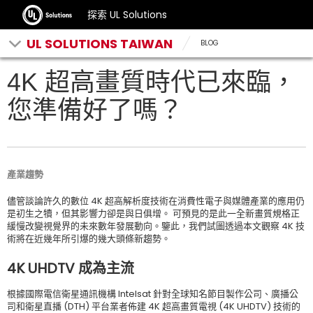
探索 UL Solutions
UL SOLUTIONS TAIWAN
BLOG
4K 超高畫質時代已來臨，
您準備好了嗎？
產業趨勢
儘管談論許久的數位 4K 超高解析度技術在消費性電子與媒體產業的應用仍
是初生之犢，但其影響力卻是與日俱增。 可預見的是此一全新畫質規格正
緩慢改變視覺界的未來數年發展動向。鑒此，我們試圖透過本文觀察 4K 技
術將在近幾年所引爆的幾大頭條新趨勢。
4K UHDTV 成為主流
根據國際電信衛星通訊機構 Intelsat 針對全球知名節目製作公司、廣播公
司和衛星直播 (DTH) 平台業者佈建 4K 超高畫質電視 (4K UHDTV) 技術的