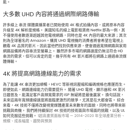
能。
大多數 UHD 內容將通過網際網路傳輸
許多線上 串流 媒體廣播業者已開始使用 4K 格式拍攝內容，或將原本內容
升級至 4K 解析度規格。 美國知名的線上電影租賃商 Netflix 即為一例，其
不僅使用者數逐漸超越其他電視網路，同時也是 4K 內容的最大來源；其次
則為全球著名的 Amazon。購買 UHD 電視機的消費者將會希望在電視上
觀看 4K 品質的影片，因此當他們找到供應來源，便會通過寬頻網路與家用
網路設備將內容串流至螢幕上。 雖然許多市場的網路速度仍無法符合 HD
串流的需求，但可以肯定的是，幾乎所有 4K 影片都將在網路上通過串流媒
體傳輸。
4K 將提高網路連線能力的需求
為了能讓 4K 串流更加順暢，HEVC 等新視訊壓縮和編碼規格也應運而生。
即便如此，網路連線能力仍需要提升。 隨著 UHD 電視、顯示器和 4K 影片
日趨普及，能滿足客戶高頻寬需求的 ISP 無疑將是最後贏家。 換句話說，
未來這兩年寬頻連線速度將面臨更激烈的競爭，尤其是在大都會區。 綜合
來看，4K 技術不僅將改變視覺媒體產業未來數年的面貌，同時也將帶來新
挑戰與商機。 我們將持續探討 4K 技術的技術面與市場面的挑戰，以及 UL
如何克服這些挑戰。
1超高畫質面板市場 — 2014-2020 年全球產業分析、
規模、成長幅度、趨勢與預測