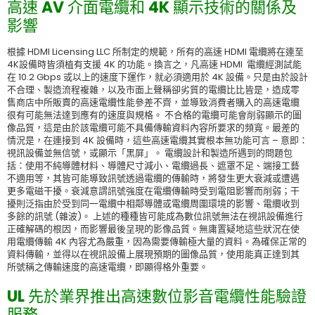
高速 AV 介面電纜和 4K 顯示技術的關係及
影響
根據 HDMI Licensing LLC 所制定的規範，所有的高速 HDMI 電纜將在連至
4K設備時皆須植有支援 4K 的功能。換言之，凡高速 HDMI 電纜經測試能
在 10.2 Gbps 或以上的速度下運作，就必須適用於 4K 設備。只是由於設計
不合理、製造流程複雜，以及市面上聲稱卻劣質的電纜比比皆是，造成零
售商店中所販賣的高速電纜性能參差不齊，並導致消費者購入的高速電纜
很有可能無法達到應有的速度與規格。 不合格的電纜可能會削弱顯示的圖
像品質，這是由於該電纜可能不具備傳輸資料內容所要求的頻寬。最差的
情況是，在連接到 4K 設備時，這些高速電纜其實根本無功能可言 – 意即：
視訊設備並無信號，或顯示「黑屏」。 電纜設計和製造所遇到的問題包
括：使用不純導體材料、導體尺寸減小、電纜過長、遮罩不足、端接工藝
不適用等，其皆可能導致訊號透過電纜的傳輸時，將發生更大衰減或遭遇
更多電磁干擾。衰減意謂訊號強度在電纜傳輸時受到電阻影響而削弱；干
擾則泛指由於受到同一電纜中相鄰導體或電纜周圍環境的影響、電纜收到
多餘的訊號 (雜波)。 上述的種種皆可能成為數位訊號無法在視訊設備進行
正確解碼的根因，而影響最後呈現的影像品質。無庸置疑地這些狀況在使
用電纜傳輸 4K 內容尤為嚴重，因為需要傳輸極大量的資料。為確保正常的
資料傳輸，並得以在視訊設備上展現預期的圖像品質，使用能真正達到其
所號稱之傳輸速度的高速電纜，即顯得格外重要。
UL 先於業界推出高速數位影音電纜性能驗證
服務