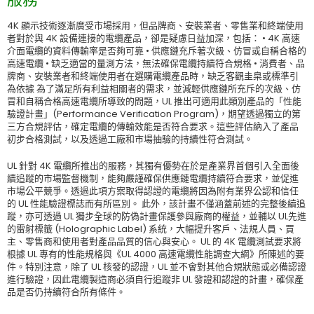
4K 顯示技術逐漸廣受市場採用，但品牌商、安裝業者、零售業和終端使用
者對於與 4K 設備連接的電纜產品，卻是疑慮日益加深，包括： • 4K 高速
介面電纜的資料傳輸率是否夠可靠 • 供應鏈充斥著次級、仿冒或自稱合格的
高速電纜 • 缺乏適當的量測方法，無法確保電纜持續符合規格 • 消費者、品
牌商、安裝業者和終端使用者在選購電纜產品時，缺乏客觀圭臬或標準引
為依據 為了滿足所有利益相關者的需求，並減輕供應鏈所充斥的次級、仿
冒和自稱合格高速電纜所導致的問題，UL 推出可適用此類別產品的「性能
驗證計畫」(Performance Verification Program)，期望透過獨立的第
三方合規評估，確定電纜的傳輸效能是否符合要求。這些評估納入了產品
初步合格測試，以及透過工廠和市場抽驗的持續性符合測試。
UL 針對 4K 電纜所推出的服務，其獨有優勢在於是產業界首個引入全面後
續追蹤的市場監督機制，能夠嚴謹確保供應鏈電纜持續符合要求，並促進
市場公平競爭。透過此項方案取得認證的電纜將因為附有業界公認和信任
的 UL 性能驗證標誌而有所區別。 此外，該計畫不僅涵蓋前述的完整後續追
蹤，亦可透過 UL 獨步全球的防偽計畫保護參與廠商的權益，並輔以 UL先進
的雷射標籤 (Holographic Label) 系統，大幅提升客戶、法規人員、買
主、零售商和使用者對產品品質的信心與安心。 UL 的 4K 電纜測試要求將
根據 UL 專有的性能規格與《UL 4000 高速電纜性能調查大綱》所陳述的要
件。特別注意，除了 UL 核發的認證，UL 並不會對其他合規狀態或必備認證
進行驗證，因此電纜製造商必須自行追蹤非 UL 發證和認證的計畫，確保產
品是否仍持續符合所有條件。