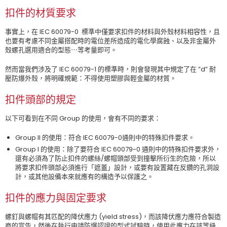
扣件的材質要求
事實上，在 IEC 60079-0 標準中僅要求扣件的材料與外殼材料相容性，且
也要有考慮不同金屬搭配時的電位差所造成的電化學腐蝕、以及非金屬外
殼螺孔選用適合的型態⋯等考量即可。
然而當我們涉及了 IEC 60079-1 的標準時，則會發現其中規定了在 ”d” 耐
壓防爆外殼，將明確規範：不得使用塑膠與輕金屬的材質。
扣件頭部的規定
以下可看到在不同 Group 的使用，會有不同的要求：
Group II 的使用：符合 IEC 60079-0通則中的特殊扣件要求。
Group I 的使用：除了要符合 IEC 60079-0 通則中的特殊扣件要求外，
還有必須為了防止扣件的螺絲/螺帽頭部受到撞擊所衍生的危險，所以
將要求扣件頭部必須進行「遮蓋」設計，或要有設置藏在反鑽的孔洞設
計，或其他設備本來就應有的構造予以保護之。
扣件的應力與固定要求
螺釘與螺帽有其匹配的降伏應力 (yield stress)，而該降伏應力應符合製造
商的宣告，然後在執行申請防爆認證的型式試驗時，使用此應力在該等級