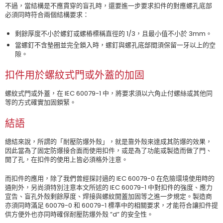
不過，當結構是不應貫穿的盲孔時，還要進一步要求扣件的對應螺孔底部
必須同時符合兩個結構要求：
剩餘厚度不小於螺釘或螺樁標稱直徑的 1/3，且最小值不小於 3mm。
當螺釘不含墊圈並完全鎖入時，螺釘與螺孔底部間須保留一牙以上的空
隙。
扣件用於螺紋式門或外蓋的加固
螺紋式門或外蓋，在 IEC 60079-1 中，將要求須以六角止付螺絲或其他同
等的方式確實加固鎖緊。
結語
總結來說，所謂的「耐壓防爆外殼」，就是靠外殼來達成其防爆的效果，
因此當為了固定防爆接合面而使用扣件，或是為了功能或製造而做了門、
開了孔，在扣件的使用上皆必須格外注意。
而扣件的應用，除了我們曾經探討過的 IEC 60079-0 在危險環境使用時的
通則外，另尚須特別注意本文所述的 IEC 60079-1 中對扣件的強度、應力
宣告、盲孔外殼剩餘厚度、焊接與螺紋開蓋加固等之進一步規定。製造商
亦須同時滿足 60079-0 和 60079-1 標準中的相關要求，才能符合讓扣件提
供方便外也亦同時確保耐壓防爆外殼 ”d” 的安全性。