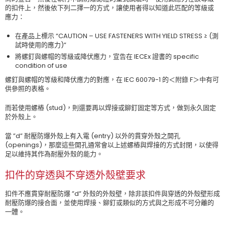
的扣件上，然後依下列二擇一的方式，讓使用者得以知道此匹配的等級或
應力：
在產品上標示 “CAUTION – USE FASTENERS WITH YIELD STRESS ≥ (測
試時使用的應力)”
將螺釘與螺帽的等級或降伏應力，宣告在 IECEx 證書的 specific
condition of use
螺釘與螺帽的等級和降伏應力的對應，在 IEC 60079-1 的＜附錄 F＞中有可
供參照的表格。
而若使用螺樁 (stud)，則還要再以焊接或鉚釘固定等方式，做到永久固定
於外殼上。
當 ”d” 耐壓防爆外殼上有入電 (entry) 以外的貫穿外殼之開孔
(openings)，那麼這些開孔通常會以上述螺樁與焊接的方式封閉，以使得
足以維持其作為耐壓外殼的能力。
扣件的穿透與不穿透外殼壁要求
扣件不應貫穿耐壓防爆 ”d” 外殼的外殼壁，除非該扣件與穿透的外殼壁形成
耐壓防爆的接合面，並使用焊接、鉚釘或類似的方式與之形成不可分離的
一體。