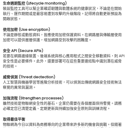
生命週期監控 (Lifecycle monitoring)
裝設監控工具可以幫企業確認韌體與軟體系統的健康狀況，不論是在開始
執行、運作期間或是最容易遭到攻擊的升級階段。記得將自動更新預設為
開啟狀態。
使用加密 (Use encryption)
不論是靜態或動態資料，皆應使用加密保護資料。在網路層與傳輸層使用
加密可以提供層層保護，增加網路受到攻擊的困難度。
安全 API (Secure APIs)
若要在網路邊緣裝置、後端系統與核心應用程式之間安全移動資料，則 API
安全性是必要條件。此外，還要部署可在這些重要連結點中識別潛在威脅
的技術。
威脅偵測 (Threat dectection)
人工智慧與機器學習等進階分析技術，可以偵測出傳統網路安全技術無法
察覺的異常與漏洞。
加強流程 (Strengthen processes)
雖然技術是物聯網安全性的基石，企業仍需要在各個層面保持警覺。請務
必確定您已清楚定義、定期更新與持續加強安全原則與訓練流程。
取得最佳平衡
物聯網為今日以資料為商務導向的企業帶來許多新的機會與挑戰。但隨著