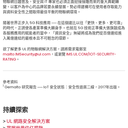
物聯網日趨普及，安全與 IT 專家也必須正面迎接接踵而來的重大典範轉
變。以客戶為中心的品牌若要永續發展，勢必得建構可在使用者存取能力
與資料安全性之間取得最佳平衡的物聯網環境。
隨著世界正步入 5G 科技應用 ── 在這個遠比以往「更快、更多、更可靠」
的時代，正誘使各產業準備大顯身手。也就在 5G 技術正準備大張旗鼓成為
各服務應用的賦能者的當中，「資訊安全」無疑將成為我們從百億連結進
入萬億連結的最根本且不可輕忽的環節。
欲了解更多 UL 的物聯網解決方案，請將需求電郵至
mailto:IMSecurity@ul.com
，或瀏覽
IMS.UL.COM/IOT-SECURITY-
RATING
。
參考資料
1
Gemalto 研究報告 ── IoT 安全狀態：安全性退居二線，2017年出版。
持續探索
>
UL 網路安全解決方案