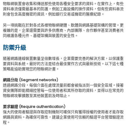
物聯網裝置會收集和傳送那些使用各種安全要求的資料。在實作上，有些
資料串流僅需最基本的防護，例如工廠設備的操作資料，但有些資料串流
則會包含高度機密的資訊，例如銀行交易或機密的醫療紀錄。
另一項挑戰在於對各式各樣物聯網硬體、軟體與網路基礎架構的管理。更
複雜的是，企業還需要與許多供應商、內部團隊、合作夥伴甚至消費者共
同維護各種元件、基礎架構與裝置的安全性。
防禦升級
隨著網路連線裝置數量呈倍數增長，企業需要完善的解決方案，以保護重
要資料與系統。最好的方法是結合最佳實作方式與最新技術。以下這七種
策略能協助實現您的物聯網計畫。
網路分段 (Segment networks)
透過網路分段，每個介面在處理流量前都會被指派到一個安全區域。接著
資安團隊即能精細控管每一位使用者和其所存取的資料，並得以在常見的
物聯網攻擊擴散至其他裝置前及時阻止。
要求驗證 (Require authentication)
強大的使用者驗證與存取控制機制可確保只有獲得授權的使用者才能存取
網路與資料。為確保可靠性，建議企業使用可信賴的驗證平台管理驗證流
程。