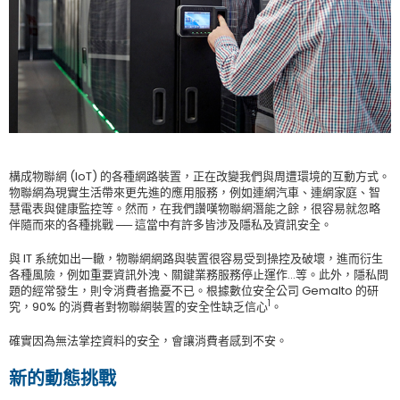
構成物聯網 (IoT) 的各種網路裝置，正在改變我們與周遭環境的互動方式。
物聯網為現實生活帶來更先進的應用服務，例如連網汽車、連網家庭、智
慧電表與健康監控等。然而，在我們讚嘆物聯網潛能之餘，很容易就忽略
伴隨而來的各種挑戰 ── 這當中有許多皆涉及隱私及資訊安全。
與 IT 系統如出一轍，物聯網網路與裝置很容易受到操控及破壞，進而衍生
各種風險，例如重要資訊外洩、關鍵業務服務停止運作…等。此外，隱私問
題的經常發生，則令消費者擔憂不已。根據數位安全公司 Gemalto 的研
1
究，90% 的消費者對物聯網裝置的安全性缺乏信心
。
確實因為無法掌控資料的安全，會讓消費者感到不安。
新的動態挑戰