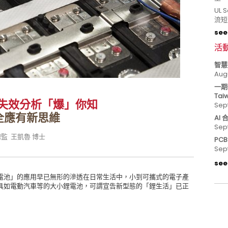
UL
流短
see 
活
智慧
Aug
一期
Tai
池失效分析「爆」你知
Sep
全應有新思維
AI
Sep
總監 王凱魯 博士
PC
Sep
see 
電池」的應用早已無形的滲透在日常生活中，小到可攜式的電子產
具如電動汽車等的大小鋰電池，可謂宣告新型態的「鋰生活」已正