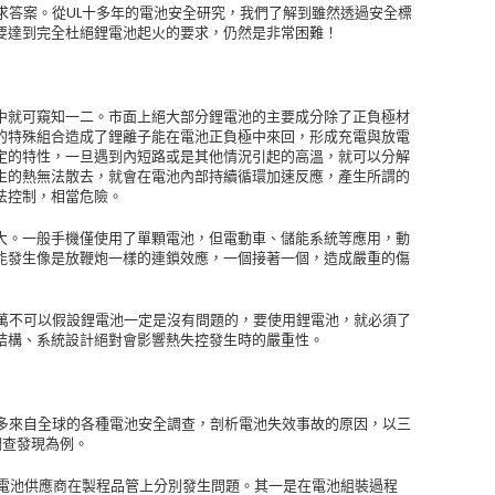
求答案。從UL十多年的電池安全研究，我們了解到雖然透過安全標
要達到完全杜絕鋰電池起火的要求，仍然是非常困難！
中就可窺知一二。市面上絕大部分鋰電池的主要成分除了正負極材
的特殊組合造成了鋰離子能在電池正負極中來回，形成充電與放電
定的特性，一旦遇到內短路或是其他情況引起的高溫，就可以分解
生的熱無法散去，就會在電池內部持續循環加速反應，產生所謂的
法控制，相當危險。
大。一般手機僅使用了單顆電池，但電動車、儲能系統等應用，動
能發生像是放鞭炮一樣的連鎖效應，一個接著一個，造成嚴重的傷
千萬不可以假設鋰電池一定是沒有問題的，要使用鋰電池，就必須了
結構、系統設計絕對會影響熱失控發生時的嚴重性。
許多來自全球的各種電池安全調查，剖析電池失效事故的原因，以三
調查發現為例。
同的電池供應商在製程品管上分別發生問題。其一是在電池組裝過程