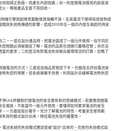
有效阻隔正負極，而產生內部短路；另一則是鋰電池極耳的超音波
起火，導致產品全面下架回收。
到飛機引擎與起降等震動使其接觸不良，在高電流下使得局部發熱造
閥與失效熱傳遞的影響，造成2013年在一個月內發生兩起的飛安
因有二，一是在設計產品時，把電池當成了一般元件使用，但不同於
失控問題必須被徹底了解，電池的品質也須進行嚴格控管；另亦沒
適當的要求；二則是沒有對電池失效做出最壞情況的打算，忽略了
看待鋰電池的方式。三星從加強品質管控下手，也徹底去評估電池安
會熱失控的現實，從系統端著手改善，利用設計去緩解電池熱失控
不停UUL呼籲對於鋰電池的安全要有新的思維模式，若要應用鋰電
安全風險，不能當作一般元件使用，要懂得如何要求電池的安全
率，一方面從設計著手，充分了解電池的特性，考量安全使用範
解失效的模式設計出來，降低電池失效的嚴重性。
，電池系統的失效模式應該是被“設計”出來的，完善的失效模式設