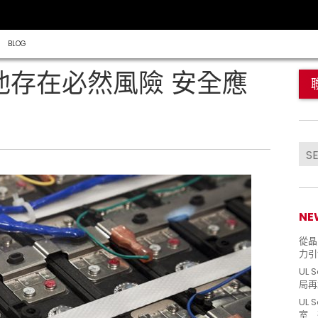
BLOG
電池存在必然風險 安全應
NE
從晶片
力引
UL 
局再
UL 
室 