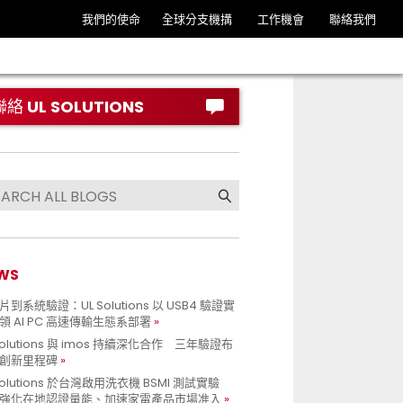
我們的使命
全球分支機搆
工作機會
聯絡我們
聯絡 UL SOLUTIONS
WS
到系統驗證：UL Solutions 以 USB4 驗證實
領 AI PC 高速傳輸生態系部署
Solutions 與 imos 持續深化合作 三年驗證布
創新里程碑
Solutions 於台灣啟用洗衣機 BSMI 測試實驗
強化在地認證量能、加速家電產品市場准入