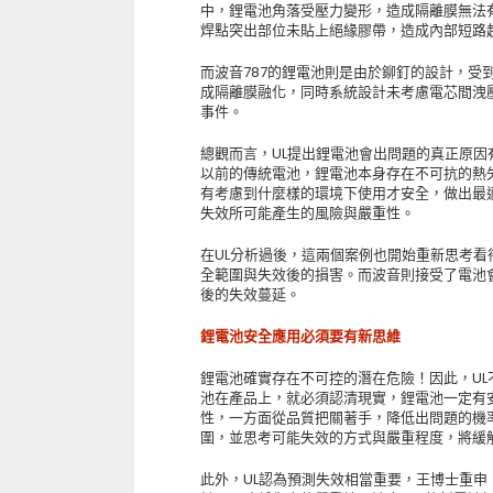
中，鋰電池角落受壓力變形，造成隔離膜無法
焊點突出部位未貼上絕緣膠帶，造成內部短路
而波音787的鋰電池則是由於鉚釘的設計，受
成隔離膜融化，同時系統設計未考慮電芯間洩壓
事件。
總觀而言，UL提出鋰電池會出問題的真正原
以前的傳統電池，鋰電池本身存在不可抗的熱
有考慮到什麼樣的環境下使用才安全，做出最
失效所可能產生的風險與嚴重性。
在UL分析過後，這兩個案例也開始重新思考
全範圍與失效後的損害。而波音則接受了電池
後的失效蔓延。
鋰電池安全應用必須要有新思維
鋰電池確實存在不可控的潛在危險！因此，UL
池在產品上，就必須認清現實，鋰電池一定有
性，一方面從品質把關著手，降低出問題的機
圍，並思考可能失效的方式與嚴重程度，將緩
此外，UL認為預測失效相當重要，王博士重申