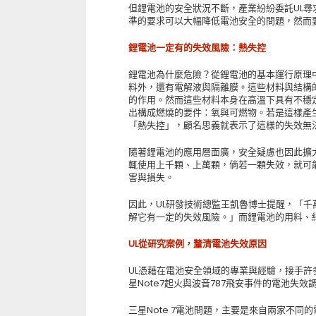
但鋰電池的安全狀況不斷，產業紛紛委託UL尋
準的要求可以大幅降低電池安全的問題，然而
鋰電池一定有的失效風險：熱失控
鋰電池為什麼危險？從鋰電池的基本運行原理
料外，還有電解液與隔離膜。這些材料與結構
的作用。然而這些材料本身在高溫下具有不穩
出構成燃燒的要件：氧與可燃物。若是這樣產
「熱失控」，顧名思義就表示了這樣的失效無
隨著鋰電池的應用層面廣，安全疑慮也因此擴
輒使用上千顆、上萬顆，倘若一顆失效，就可
害與損失。
因此，UL研發技術總監王凱魯博士提醒，「
解它有一定的失效風險。」而鋰電池的用料、
UL從研究案例，釐清電池失效原因
UL憑藉在電池安全領域的專業與經驗，接手
星Note7起火與波音787飛安事件的電池失效
三星Note 7電池問題，主要是來自兩家不