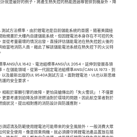
設計就是最好的例子，將產生熱失控的熱能透過導管排到機身外，降
40A 測試方法標準，由於鋰電池是目前儲能系統的首選，隨著美國紐
開始規畫於大樓內自建儲能系統，但因鋰電池本身存在不可控的失
，並從考量最壞的情況出發，直接評估儲能電池在熱失控起火後的
供給當地消防人員，藉此了解該儲能電池系統在熱失控下的火災特
。
SI/UL 1642、電池組標準ANSI/UL 2054，延伸到發展各領
儲能領域，從第一代固定電池組標準ANSI/CAN UL 1973、到
40，以及最新出版的UL 9540A測試方法。面對鋰電池，UL也以新思維
防護的安全要求。
，相較於單顆引擎的故障，更怕貨艙傳出的「失火警訊」！不僅要
，更要考慮到迫降及排泄燃油對於環境的問題。因此航空業者對於
燃燒狀況，提出相對應的消防設計與防護應對。
必須認清及防範使用鋰電池可能帶來的安全風險外，一般消費大眾
如何安全使用，像是搭乘飛機，就必須遵守將鋰電池產品置放在隨