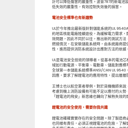
計可以降低傷害的嚴重性。波音787的新電池
低失效的嚴重性，有效控制失效後的損害。
電池安全標準也有新趨勢
UL於今年推出最新版針對儲能系統的UL 95
約地區核能電廠陸續退役，為緩解電力需求，
效問題，因此不同於以往，推出新的測試方法
燃燒情況，在安裝儲能系統時，由系統廠商提
性，進而提供消防系統設計出應對方法的依據
UL是電池安全技術的領導者。從基本的電池芯標準AN
域如行動電源、平衡車、電動車、儲能對應標準。在
全球第一本儲能系統標準ANSI/CAN UL 95
因應，要求了解鋰電池的應用特性，提出層層
王博士也以航空業者舉例，對於貨機機師來說
考慮到機上消防設備有可能不足以應付的火勢
「鋰電池的飛安」新思維也轉向了解熱失效的
鋰電池的安全使用，需要你我共識
鋰電池確確實實存在的安全問題。除了製造商
也同樣有責任，必須正視鋰電池的危險，了解