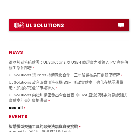
聯絡 UL SOLUTIONS
NEWS
從晶片到系統驗證：UL Solutions 以 USB4 驗證實力引領 AI PC 高速傳
輸生態系部署
UL Solutions 與 imos 持續深化合作 三年驗證布局再創新里程碑
UL Solutions 於台灣啟用洗衣機 BSMI 測試實驗室 強化在地認證量
能、加速家電產品市場准入
UL Solutions 向松川精密發出全台首張《30kA 直流短路電流見證測試
實驗室計畫》資格證書
see all
EVENTS
智慧微型交通工具的歐美法規與資安挑戰
August 14, 2026 - 實體研討會 | 台北