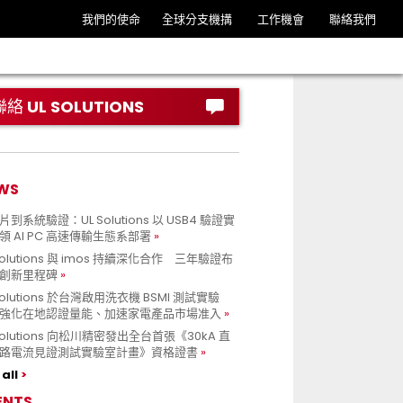
我們的使命
全球分支機搆
工作機會
聯絡我們
聯絡 UL SOLUTIONS
WS
到系統驗證：UL Solutions 以 USB4 驗證實
領 AI PC 高速傳輸生態系部署
Solutions 與 imos 持續深化合作 三年驗證布
創新里程碑
Solutions 於台灣啟用洗衣機 BSMI 測試實驗
強化在地認證量能、加速家電產品市場准入
 Solutions 向松川精密發出全台首張《30kA 直
路電流見證測試實驗室計畫》資格證書
all
ENTS