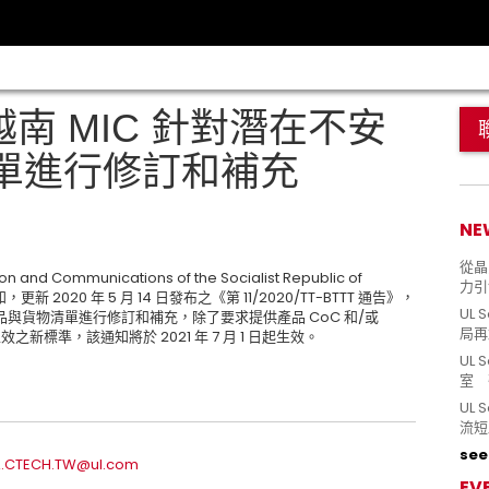
越南 MIC 針對潛在不安
單進行修訂和補充
NE
從晶片
and Communications of the Socialist Republic of
力引
布通知，更新 2020 年 5 月 14 日發布之《第 11/2020/TT-BTTT 通告》，
UL 
與貨物清單進行修訂和補充，除了要求提供產品 CoC 和/或
局再
日生效之新標準，該通知將於 2021 年 7 月 1 日起生效。
UL 
室 
UL
流短
see 
.CTECH.TW@ul.com
EV