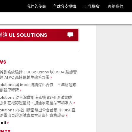
我們的使命
全球分支機搆
工作機會
聯絡我們
聯絡 UL SOLUTIONS
WS
到系統驗證：UL Solutions 以 USB4 驗證實
領 AI PC 高速傳輸生態系部署
Solutions 與 imos 持續深化合作 三年驗證布
創新里程碑
Solutions 於台灣啟用洗衣機 BSMI 測試實驗
強化在地認證量能、加速家電產品市場准入
 Solutions 向松川精密發出全台首張《30kA 直
路電流見證測試實驗室計畫》資格證書
all
ENTS