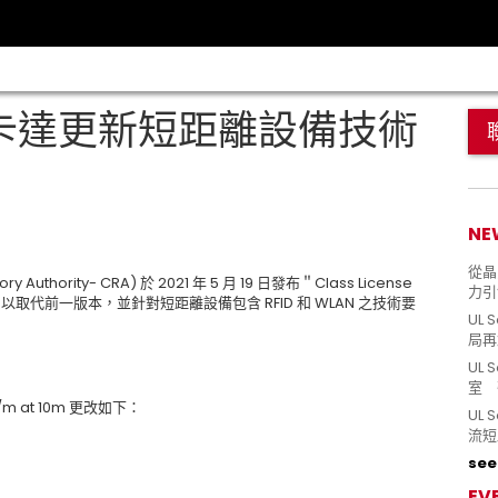
 卡達更新短距離設備技術
NE
從晶片
Authority- CRA) 於 2021 年 5 月 19 日發布＂Class License
力引
ion No.4＂以取代前一版本，並針對短距離設備包含 RFID 和 WLAN 之技術要
UL 
局再
UL 
室 
/m at 10m 更改如下：
UL
流短
see 
EV