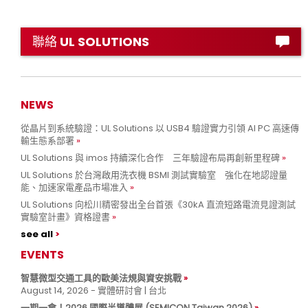
聯絡 UL SOLUTIONS
NEWS
從晶片到系統驗證：UL Solutions 以 USB4 驗證實力引領 AI PC 高速傳
輸生態系部署
UL Solutions 與 imos 持續深化合作 三年驗證布局再創新里程碑
UL Solutions 於台灣啟用洗衣機 BSMI 測試實驗室 強化在地認證量
能、加速家電產品市場准入
UL Solutions 向松川精密發出全台首張《30kA 直流短路電流見證測試
實驗室計畫》資格證書
see all
EVENTS
智慧微型交通工具的歐美法規與資安挑戰
August 14, 2026 - 實體研討會 | 台北
一期一會！2026 國際半導體展 (SEMICON Taiwan 2026)