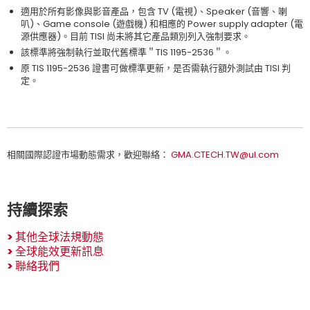
適用於所有影像與影音產品，包含 TV (電視)、Speaker (音響、喇
叭)、Game console (遊戲機) 和相應的 Power supply adapter (電
源供應器)。目前 TISI 尚未將其它產品類別列入強制要求。
該標準將強制執行並取代舊標準＂TIS 1195-2536＂。
原 TIS 1195-2536 證書可做標準更新，是否需執行額外測試由 TISI 判
定。
相關國際認證市場動態需求，歡迎聯絡：
GMA.CTECH.TW@ul.com
持續探索
>
其他全球法規動態
>
全球能效更新訊息
>
聯絡我們