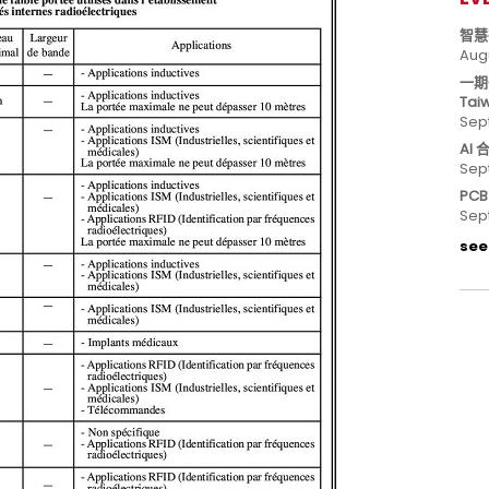
智慧
Aug
一期
Tai
Sep
AI
Sep
PC
Sep
see 