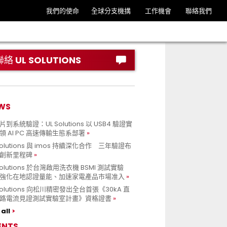
我們的使命
全球分支機搆
工作機會
聯絡我們
聯絡 UL SOLUTIONS
WS
到系統驗證：UL Solutions 以 USB4 驗證實
領 AI PC 高速傳輸生態系部署
Solutions 與 imos 持續深化合作 三年驗證布
創新里程碑
Solutions 於台灣啟用洗衣機 BSMI 測試實驗
強化在地認證量能、加速家電產品市場准入
 Solutions 向松川精密發出全台首張《30kA 直
路電流見證測試實驗室計畫》資格證書
all
ENTS