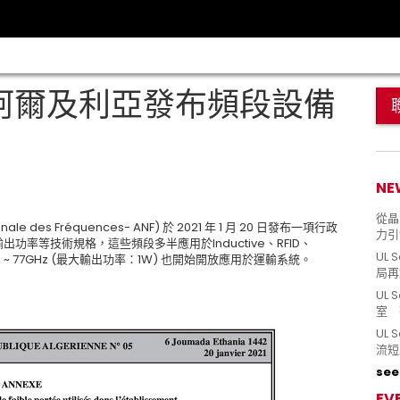
 阿爾及利亞發布頻段設備
NE
從晶片
 des Fréquences- ANF) 於 2021 年 1 月 20 日發布一項行政
力引
最大輸出功率等技術規格，這些頻段多半應用於Inductive、RFID、
UL 
，76 ~ 77GHz (最大輸出功率：1W) 也開始開放應用於運輸系統。
局再
UL 
室 
UL
流短
see 
EV