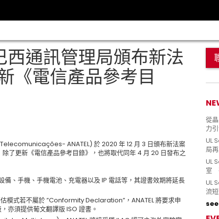
 巴西通訊管理局頒布新法
0，更新《電信產品參考目
NE
從晶片
力引
UL 
elecomunicações- ANATEL) 於 2020 年 12 月 3 日頒布新法案
局再
日起生效，除了更新《電信產品參考目錄》，也將取代同年 4 月 20 日發布之
UL 
室 
N 設備、手機、手機電池、充電器以及 IP 電話等，其證書效期將延長
UL
流短
於 ”Conformity Declaration”，ANATEL 將要求申
see 
，亦須提供葡文翻譯版 ISO 證書。
EV