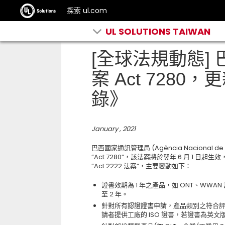
探索 ul.com
UL SOLUTIONS TAIWAN
[全球法規動態]
案 Act 728
錄》
January , 2021
巴西國家通訊管理局 (Agência Nacional de T
”Act 7280”，該法案將於翌年 6 月 1 
”Act 2222 法案”，主要變動如下：
證書效期為 1 年之產品，如 ONT、WWA
至 2 年。
針對所有認證證書申請，產品類別之符合評估模式若不屬
請者提供工廠的 ISO 證書，若證書為英文版