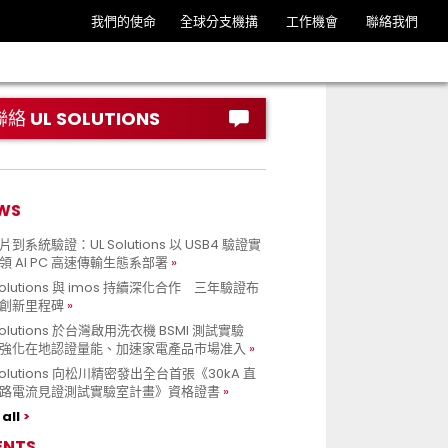
我們的使命
全球分支機搆
工作機會
聯絡我們
聯絡 UL SOLUTIONS
WS
到系統驗證：UL Solutions 以 USB4 驗證實
領 AI PC 高速傳輸生態系部署
Solutions 與 imos 持續深化合作 三年驗證布
創新里程碑
Solutions 於台灣啟用洗衣機 BSMI 測試實驗
強化在地認證量能、加速家電產品市場准入
 Solutions 向松川精密發出全台首張《30kA 直
路電流見證測試實驗室計畫》資格證書
all
ENTS