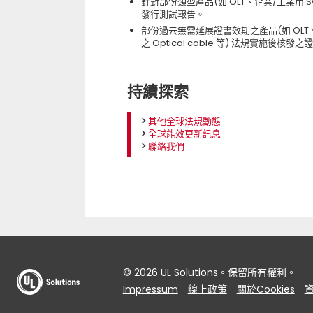
針對部份類型產品(如 OLT、企業/工業用 Swit
發行測試報告。
部份過去無需延展證書效期之產品(如 OLT、企業/工
之 Optical cable 等) 法規實施後核發
持續探索
>
其他全球法規動態
>
全球能效更新訊息
>
聯絡我們
© 2026 UL Solutions。保留所有權利。
Impressum
線上政策
關於Cookies