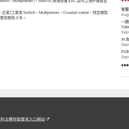
ch、Multiplexer)，ANATEL 將接受獲 ILAC 認可之海外實驗室
智慧
業用 Switch、Multiplexer、Coaxial cable，特定類型
Aug
之證書效期為 3 年。
一期
Tai
Sep
AI
Sep
PC
Sep
see 
資料主體存取要求入口網站