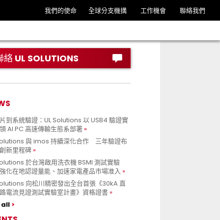
我們的使命
全球分支機搆
工作機會
聯絡我們
聯絡 UL SOLUTIONS
WS
到系統驗證：UL Solutions 以 USB4 驗證實
領 AI PC 高速傳輸生態系部署
Solutions 與 imos 持續深化合作 三年驗證布
創新里程碑
Solutions 於台灣啟用洗衣機 BSMI 測試實驗
強化在地認證量能、加速家電產品市場准入
 Solutions 向松川精密發出全台首張《30kA 直
路電流見證測試實驗室計畫》資格證書
all
ENTS