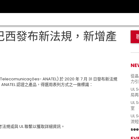
 巴西發布新法規，新增產
NE
從晶片
elecomunicações- ANATEL) 於 2020 年 7 月 31 日發布新法規
力引
取得 ANATEL 認證之產品，得選用表列方式之一做標識：
UL 
局再
UL 
室 
UL
流短
法規或與 UL 聯繫以獲取詳細資訊。
see 
EV