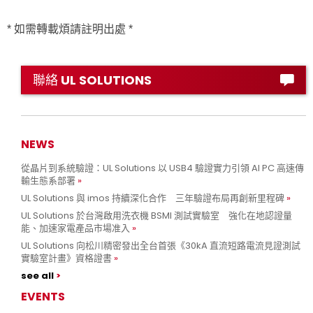
* 如需轉載煩請註明出處 *
聯絡 UL SOLUTIONS
NEWS
從晶片到系統驗證：UL Solutions 以 USB4 驗證實力引領 AI PC 高速傳
輸生態系部署
UL Solutions 與 imos 持續深化合作 三年驗證布局再創新里程碑
UL Solutions 於台灣啟用洗衣機 BSMI 測試實驗室 強化在地認證量
能、加速家電產品市場准入
UL Solutions 向松川精密發出全台首張《30kA 直流短路電流見證測試
實驗室計畫》資格證書
see all
EVENTS