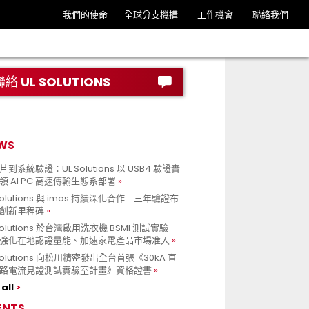
我們的使命
全球分支機搆
工作機會
聯絡我們
聯絡 UL SOLUTIONS
WS
到系統驗證：UL Solutions 以 USB4 驗證實
領 AI PC 高速傳輸生態系部署
Solutions 與 imos 持續深化合作 三年驗證布
創新里程碑
Solutions 於台灣啟用洗衣機 BSMI 測試實驗
強化在地認證量能、加速家電產品市場准入
 Solutions 向松川精密發出全台首張《30kA 直
路電流見證測試實驗室計畫》資格證書
all
ENTS