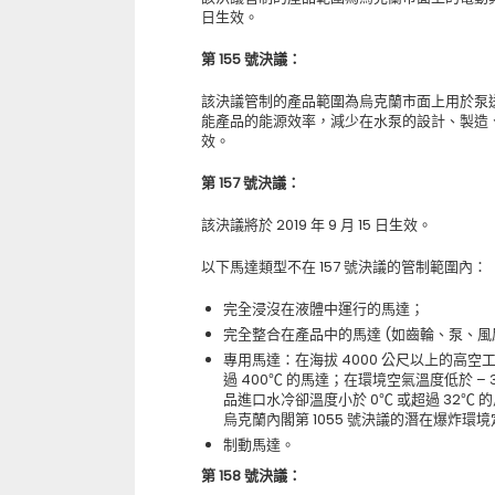
日生效。
第
155
號決議：
該決議管制的產品範圍為烏克蘭市面上用於泵
能產品的能源效率，減少在水泵的設計、製造、使用
效。
第
157
號決議：
該決議將於 2019 年 9 月 15 日生效。
以下馬達類型不在 157 號決議的管制範圍內：
完全浸沒在液體中運行的馬達；
完全整合在產品中的馬達 (如齒輪、泵、
專用馬達：在海拔 4000 公尺以上的高空
過 400℃ 的馬達；在環境空氣溫度低於 –
品進口水冷卻溫度小於 0℃ 或超過 32℃ 的
烏克蘭內閣第 1055 號決議的潛在爆炸環
制動馬達。
第
158
號決議：