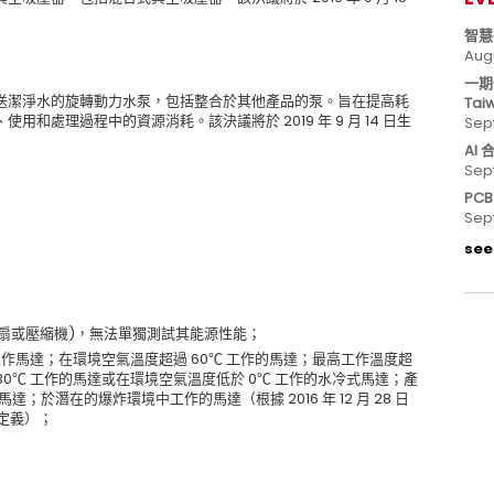
智慧
Aug
一期
送潔淨水的旋轉動力水泵，包括整合於其他產品的泵。旨在提高耗
Tai
和處理過程中的資源消耗。該決議將於 2019 年 9 月 14 日生
Sep
AI
Sep
PC
Sep
see 
風扇或壓縮機)，無法單獨測試其能源性能；
工作馬達；在環境空氣溫度超過 60℃ 工作的馬達；最高工作溫度超
 30℃ 工作的馬達或在環境空氣溫度低於 0℃ 工作的水冷式馬達；產
馬達；於潛在的爆炸環境中工作的馬達（根據 2016 年 12 月 28 日
境定義）；