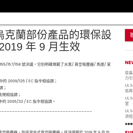
 烏克蘭部份產品的環保設
019 年 9 月生效
NE
4/155/157/158 號決議，分別明確規範了水泵/ 真空吸塵器/ 馬達/ 家
從晶片
力引
中的 2009/125 / EC 指令相協調；
UL 
協調；
局再
 號法規相協調；
UL 
中的 2005/32 / EC 指令相協調。
室 
___________________________________
UL
流短
see 
EV
塵器，包括混合式真空吸塵器。該決議將於 2019 年 9 月 15