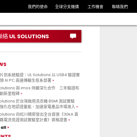
我們的使命
全球分支機搆
工作機會
聯絡我們
聯絡 UL SOLUTIONS
WS
到系統驗證：UL Solutions 以 USB4 驗證實
領 AI PC 高速傳輸生態系部署
Solutions 與 imos 持續深化合作 三年驗證布
創新里程碑
Solutions 於台灣啟用洗衣機 BSMI 測試實驗
強化在地認證量能、加速家電產品市場准入
 Solutions 向松川精密發出全台首張《30kA 直
路電流見證測試實驗室計畫》資格證書
all
ENTS