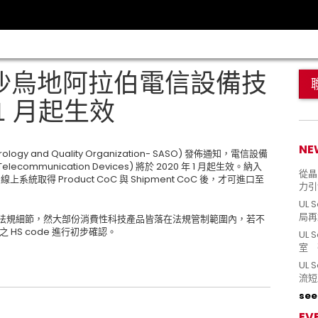
 沙烏地阿拉伯電信設備技
 1 月起生效
NE
ology and Quality Organization- SASO) 發佈通知，電信設備
r Telecommunication Devices) 將於 2020 年 1 月起生效。納入
從晶片
統取得 Product CoC 與 Shipment CoC 後，才可進口至
力引
UL 
局再
告該法規細節，然大部份消費性科技產品皆落在法規管制範圍內，若不
 HS code 進行初步確認。
UL 
室 
UL
流短
see 
EV