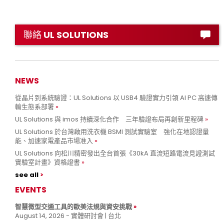
聯絡 UL SOLUTIONS
NEWS
從晶片到系統驗證：UL Solutions 以 USB4 驗證實力引領 AI PC 高速傳
輸生態系部署
UL Solutions 與 imos 持續深化合作 三年驗證布局再創新里程碑
UL Solutions 於台灣啟用洗衣機 BSMI 測試實驗室 強化在地認證量
能、加速家電產品市場准入
UL Solutions 向松川精密發出全台首張《30kA 直流短路電流見證測試
實驗室計畫》資格證書
see all
EVENTS
智慧微型交通工具的歐美法規與資安挑戰
August 14, 2026 - 實體研討會 | 台北