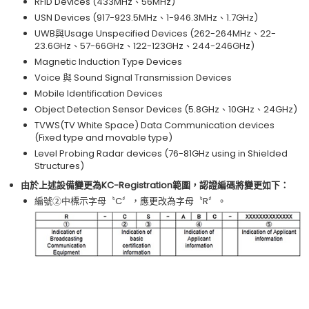
RFID Devices (433MHz、56MHz)
USN Devices (917-923.5MHz、1-946.3MHz、1.7GHz)
UWB與Usage Unspecified Devices (262-264MHz、22-
23.6GHz、57-66GHz、122-123GHz、244-246GHz)
Magnetic Induction Type Devices
Voice 與 Sound Signal Transmission Devices
Mobile Identification Devices
Object Detection Sensor Devices (5.8GHz、10GHz、24GHz)
TVWS(TV White Space) Data Communication devices
(Fixed type and movable type)
Level Probing Radar devices (76-81GHz using in Shielded
Structures)
由於上述設備變更為KC-Registration範圍，認證編碼將變更如下：
編號②中標示字母〝C〞，應更改為字母〝R〞。