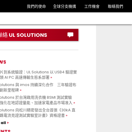
我們的使命
全球分支機搆
工作機會
聯絡我們
聯絡 UL SOLUTIONS
WS
到系統驗證：UL Solutions 以 USB4 驗證實
領 AI PC 高速傳輸生態系部署
Solutions 與 imos 持續深化合作 三年驗證布
創新里程碑
Solutions 於台灣啟用洗衣機 BSMI 測試實驗
強化在地認證量能、加速家電產品市場准入
 Solutions 向松川精密發出全台首張《30kA 直
路電流見證測試實驗室計畫》資格證書
all
ENTS