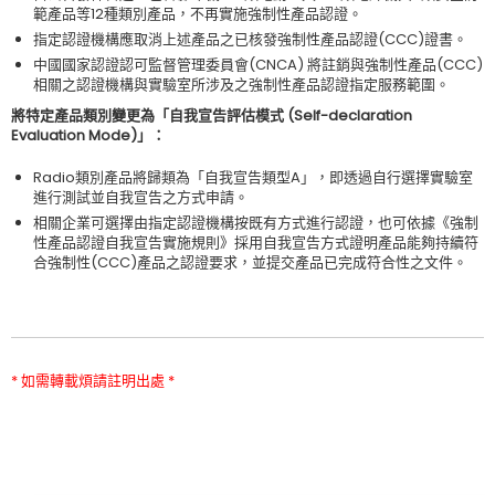
範產品等12種類別產品，不再實施強制性產品認證。
指定認證機構應取消上述產品之已核發強制性產品認證(CCC)證書。
中國國家認證認可監督管理委員會(CNCA) 將註銷與強制性產品(CCC)
相關之認證機構與實驗室所涉及之強制性產品認證指定服務範圍。
將特定產品類別變更為「自我宣告評估模式 (Self-declaration
Evaluation Mode)」：
Radio類別產品將歸類為「自我宣告類型A」，即透過自行選擇實驗室
進行測試並自我宣告之方式申請。
相關企業可選擇由指定認證機構按既有方式進行認證，也可依據《強制
性產品認證自我宣告實施規則》採用自我宣告方式證明產品能夠持續符
合強制性(CCC)產品之認證要求，並提交產品已完成符合性之文件。
* 如需轉載煩請註明出處 *