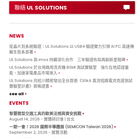
聯絡 UL SOLUTIONS
NEWS
從晶片到系統驗證：UL Solutions 以 USB4 驗證實力引領 AI PC 高速傳
輸生態系部署
UL Solutions 與 imos 持續深化合作 三年驗證布局再創新里程碑
UL Solutions 於台灣啟用洗衣機 BSMI 測試實驗室 強化在地認證量
能、加速家電產品市場准入
UL Solutions 向松川精密發出全台首張《30kA 直流短路電流見證測試
實驗室計畫》資格證書
see all
EVENTS
智慧微型交通工具的歐美法規與資安挑戰
August 14, 2026 - 實體研討會 | 台北
一期一會！2026 國際半導體展 (SEMICON Taiwan 2026)
September 2, 2026 - 展覽活動