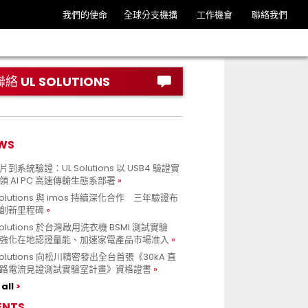
我們的使命
全球分支機搆
工作機會
聯絡我們
聯絡 UL SOLUTIONS
WS
到系統驗證：UL Solutions 以 USB4 驗證實
領 AI PC 高速傳輸生態系部署
Solutions 與 imos 持續深化合作 三年驗證布
創新里程碑
Solutions 於台灣啟用洗衣機 BSMI 測試實驗
強化在地認證量能、加速家電產品市場准入
 Solutions 向松川精密發出全台首張《30kA 直
路電流見證測試實驗室計畫》資格證書
all
ENTS