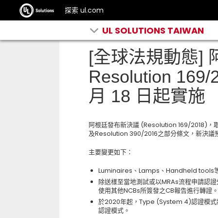
探索 ul.com
UL SOLUTIONS TAIWAN
[全球法規動態]
Resolution 16
月 18 日起實施
阿根廷發布新決議 (Resolution 169/2018)，取代
及Resolution 390/2016之部分條文，新決
主要變更如下：
Luminaires、Lamps、Handheld
除送樣至當地測試或以MRAs流程申請認證外
使用其他NCBs所簽發之CB報告進行轉證
於2020年起，Type (System 4)認證模式將
認證模式。