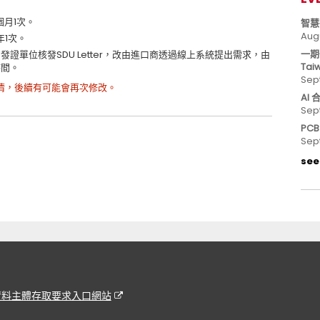
8個月1次。
智慧
Aug
年1次。
一期
證單位核發SDU Letter，改由進口商透過線上系統提出需求，由
Tai
時間。
Sep
清，後續有可能會再次修改。
AI
Sep
PC
Sep
see 
資料主體存取要求入口網站