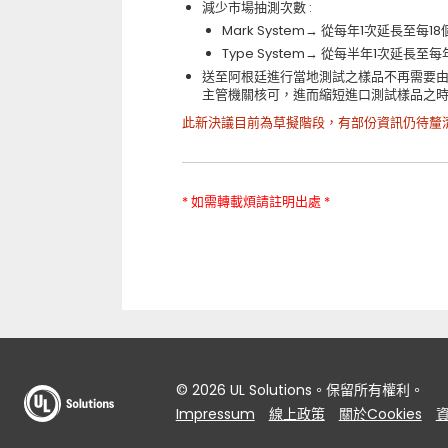
減少市場抽測次數 :
Mark System→ 從每年1次延長至每1
Type System→ 從每半年1次延長至每
送至阿根廷進行當地測試之樣品不再需要由發
主管機關核可，進而縮短進口測試樣品之
此新決議目前為草擬階段，有部份資訊仍待釐
* 如需轉載煩請註明出處 *
© 2026 UL Solutions。保留所有權利。
Impressum
線上政策
關於Cookies