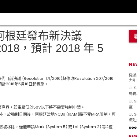
 阿根廷發布新決議
9/2018，預計 2018 年 5
NE
從晶片
目前決議 (Resolution 171/2016)與修改Resolution 207/2016
力引
議預計2018年5月18日起實施。
UL 
局再
UL 
室 
 tools等產品，若電壓低於50V以下將不需要強制申請。
，於強制日期後，阿根廷當地NCBs (IRAM)將不受MRA限制，可
UL
。
流短
被移除，僅能申請Mark (System 5) 或 Lot (System 2) 等2種
see 
EV