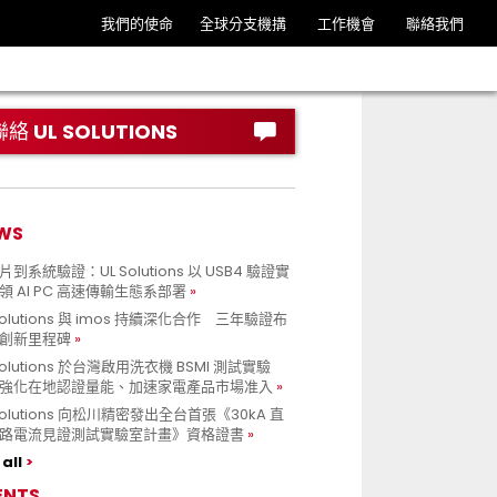
我們的使命
全球分支機搆
工作機會
聯絡我們
聯絡 UL SOLUTIONS
WS
到系統驗證：UL Solutions 以 USB4 驗證實
領 AI PC 高速傳輸生態系部署
Solutions 與 imos 持續深化合作 三年驗證布
創新里程碑
Solutions 於台灣啟用洗衣機 BSMI 測試實驗
強化在地認證量能、加速家電產品市場准入
 Solutions 向松川精密發出全台首張《30kA 直
路電流見證測試實驗室計畫》資格證書
all
ENTS