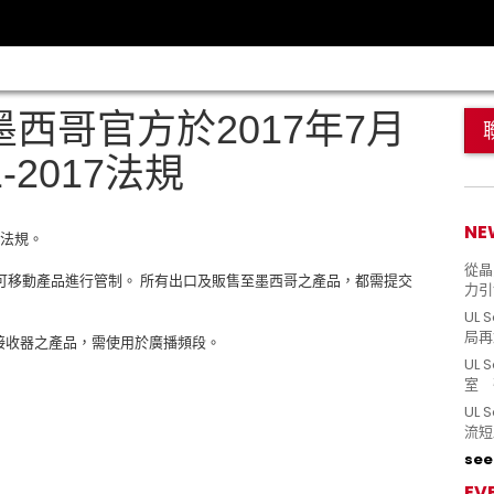
墨西哥官方於2017年7月
1-2017法規
NE
17法規。
從晶片
 之可移動產品進行管制。 所有出口及販售至墨西哥之產品，都需提交
力引
。
UL 
局再
FM)接收器之產品，需使用於廣播頻段。
UL 
室 
UL
流短
see 
EV