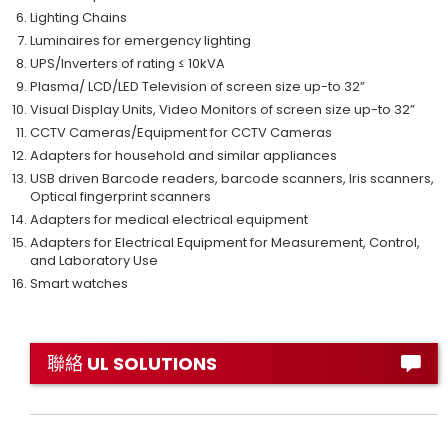
Lighting Chains
Luminaires for emergency lighting
UPS/Inverters of rating ≤ 10kVA
Plasma/ LCD/LED Television of screen size up-to 32”
Visual Display Units, Video Monitors of screen size up-to 32”
CCTV Cameras/Equipment for CCTV Cameras
Adapters for household and similar appliances
USB driven Barcode readers, barcode scanners, Iris scanners,
Optical fingerprint scanners
Adapters for medical electrical equipment
Adapters for Electrical Equipment for Measurement, Control,
and Laboratory Use
Smart watches
聯絡 UL SOLUTIONS