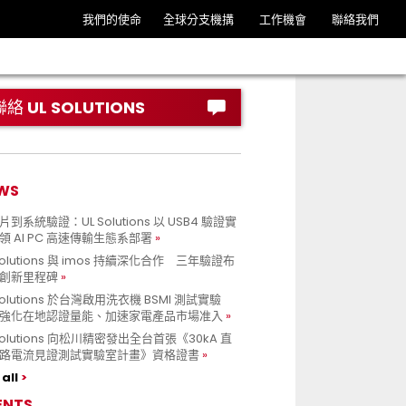
我們的使命
全球分支機搆
工作機會
聯絡我們
聯絡 UL SOLUTIONS
WS
到系統驗證：UL Solutions 以 USB4 驗證實
領 AI PC 高速傳輸生態系部署
Solutions 與 imos 持續深化合作 三年驗證布
創新里程碑
Solutions 於台灣啟用洗衣機 BSMI 測試實驗
強化在地認證量能、加速家電產品市場准入
 Solutions 向松川精密發出全台首張《30kA 直
路電流見證測試實驗室計畫》資格證書
all
ENTS