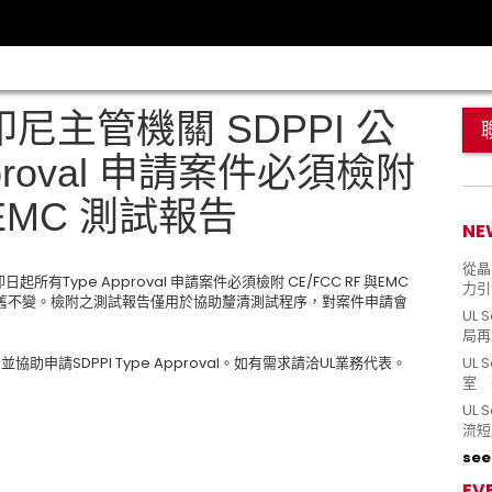
印尼主管機關 SDPPI 公
pproval 申請案件必須檢附
 EMC 測試報告
NE
從晶片
日起所有Type Approval 申請案件必須檢附 CE/FCC RF 與EMC
力引
舊不變。檢附之測試報告僅用於協助釐清測試程序，對案件申請會
UL 
局再
並協助申請SDPPI Type Approval。如有需求請洽UL業務代表。
UL 
室 
UL
流短
see 
EV