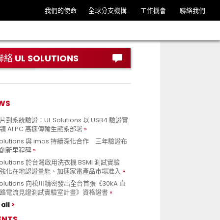
我們的使命
全球分支機搆
工作機會
聯絡我們
聯絡 UL SOLUTIONS
WS
到系統驗證：UL Solutions 以 USB4 驗證實
領 AI PC 高速傳輸生態系部署
Solutions 與 imos 持續深化合作 三年驗證布
創新里程碑
Solutions 於台灣啟用洗衣機 BSMI 測試實驗
強化在地認證量能、加速家電產品市場准入
 Solutions 向松川精密發出全台首張《30kA 直
路電流見證測試實驗室計畫》資格證書
all
ENTS