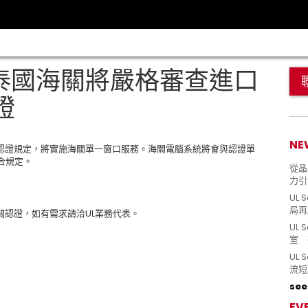
 泰國海關將嚴格審查進口
證
NE
認證規定，將實施海關單一窗口服務。海關電腦系統將會與認證單
符合規定。
從晶片
力引
UL 
局再
I等相關認證，如有需求請洽UL業務代表。
UL 
室 
UL
流短
see 
EV